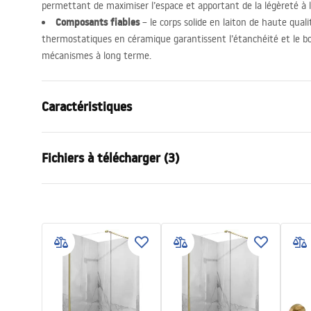
permettant de maximiser l’espace et apportant de la légèreté 
Composants fiables
– le corps solide en laiton de haute quali
thermostatiques en céramique garantissent l’étanchéité et le 
mécanismes à long terme.
Caractéristiques
Couleur
Titane
Fichiers à télécharger (3)
Matériel
Laiton, ABS
Type de robinet
Thermostat
Informations de sécurité
Condi
Méthode de montage
En surface
Safety_Information_Shower_set.p
Warra
Réglage de la hauteur
Oui
df
Faucet
Hauteur min.
845
mm
Hauteur max.
1205
mm
Instructions de montage
Bec de baignoire
Non
shower_set.pdf