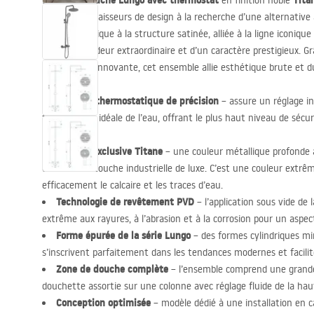
set de douche Lungo avec thermostat
Tita
Le
en finition noble
pour les connaisseurs de design à la recherche d’une alternative 
gris foncé unique à la structure satinée, alliée à la ligne iconi
d’une profondeur extraordinaire et d’un caractère prestigieux. G
revêtement innovante, cet ensemble allie esthétique brute et du
Mitigeur thermostatique de précision
– assure un réglage in
température idéale de l’eau, offrant le plus haut niveau de sécur
de chaleur.
Finition exclusive Titane
– une couleur métallique profonde a
de bain une touche industrielle de luxe. C’est une couleur ext
efficacement le calcaire et les traces d’eau.
Technologie de revêtement
PVD
– l’application sous vide de 
extrême aux rayures, à l’abrasion et à la corrosion pour un asp
Forme épurée de la série Lungo
– des formes cylindriques min
s’inscrivent parfaitement dans les tendances modernes et facilit
Zone de douche complète
– l’ensemble comprend une gran
douchette assortie sur une colonne avec réglage fluide de la hau
Conception optimisée
– modèle dédié à une installation en c