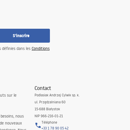
S'inscrire
s définies dans les
Conditions
Contact
uts sur le
Podlasiak Andrzej Cylwik sp. k.
ul. Przędzalniana 60
15-688 Białystok
 besoins, nous
NIP 966-216-01-21
Téléphone
 de nouveaux
+33 1 78 90 05 42