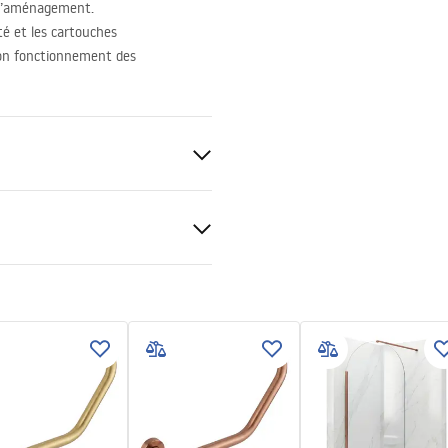
à l’aménagement.
té et les cartouches
bon fonctionnement des
ique
tions de garantie
nty_Terms_and_Conditions_
s_-_5.pdf