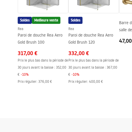
Réglage de pression
Oui
Système Anti-calcaire
Oui
Soldes
Meilleure vente
Soldes
Barre d
Technologie du revêtement
PVD
Rea
Rea
salle 
Entraxe des raccords
150
mm
Paroi de douche Rea Aero
Paroi de douche Rea Aero
47,00
Modèle
LUNGO
Gold Brush 100
Gold Brush 120
Garantie
24 mois
317,00 €
332,00 €
Prix le plus bas dans la période de
Prix le plus bas dans la période de
30 jours avant la baisse :
352,00
30 jours avant la baisse :
367,00
€
-
10
%
€
-
10
%
Prix régulier
:
376,00 €
Prix régulier
:
400,00 €