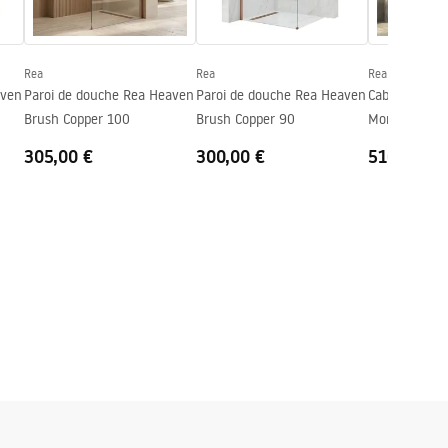
Rea
Rea
Rea
aven
Paroi de douche Rea Heaven
Paroi de douche Rea Heaven
Cabine de do
Brush Copper 100
Brush Copper 90
Montana Gol
305,00 €
300,00 €
516,00 €