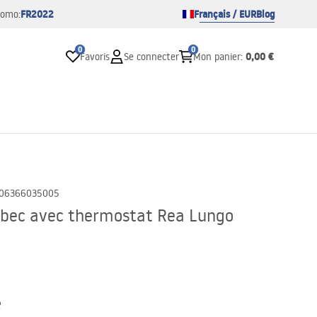
FR2022
Français / EUR
Blog
romo:
0
0
0,00 €
Favoris
Se connecter
Mon panier
:
06366035005
 bec avec thermostat Rea Lungo
e