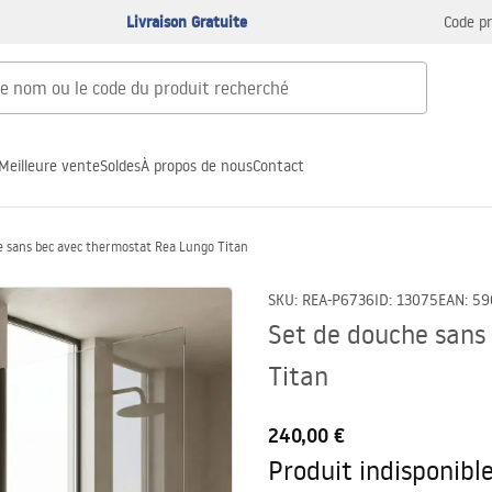
Livraison Gratuite
Code p
Meilleure vente
Soldes
À propos de nous
Contact
e sans bec avec thermostat Rea Lungo Titan
SKU
:
REA-P6736
ID
:
13075
EAN
:
59
Set de douche sans
Titan
240,00 €
Produit indisponibl