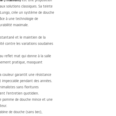
ne (Titanium)
est une proposition
aux solutions classiques. Sa teinte
que Lungo, crée un système de douche
râce à une technologie de
rabilité maximale.
stantané et le maintien de la
ité contre les variations soudaines
u reflet mat qui donne à la salle
rêmement pratique, masquant
la couleur garantit une résistance
ect impeccable pendant des années.
imalistes sans fioritures
ent l’entretien quotidien.
de pomme de douche mince et une
teur.
abine de douche (sans bec),