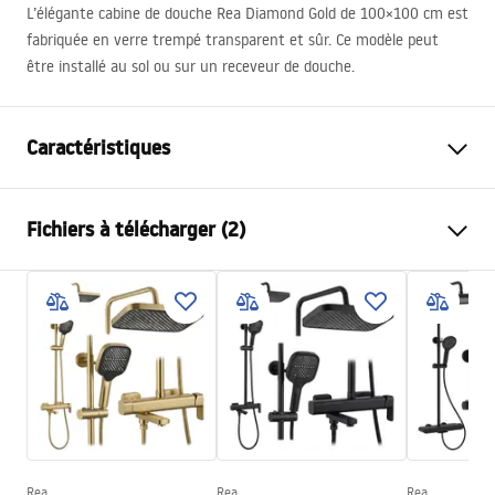
L’élégante cabine de douche Rea Diamond Gold de 100×100 cm est
fabriquée en verre trempé transparent et sûr. Ce modèle peut
être installé au sol ou sur un receveur de douche.
Caractéristiques
Dimension (porte x paroi)
100x100
Fichiers à télécharger (2)
Couleur
Or
Type de cabine de douche
d'angle
Instrukcja_montażu_FR
Couleur du verre
Transparent 6mm
Cabine de douche Diamond FR.pdf
Mode d'ouverture
à entrouvrir
Montage
Sur le receveur ou plancher
shower manual
Hauteur (mm)
1950
mm
shower manual.pdf
Sens de la cabine
Réversible
Garantie
24 mois
Rea
Rea
Rea