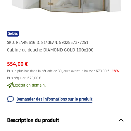
Soldes
SKU
:
REA-K6616
ID
:
8143
EAN
:
5902557377251
Cabine de douche DIAMOND GOLD 100x100
554,00 €
-
18
%
Prix le plus bas dans la période de 30 jours avant la baisse :
673,00 €
Prix régulier
:
673,00 €
Expédition demain.
Demander des informations sur le produit
Description du produit