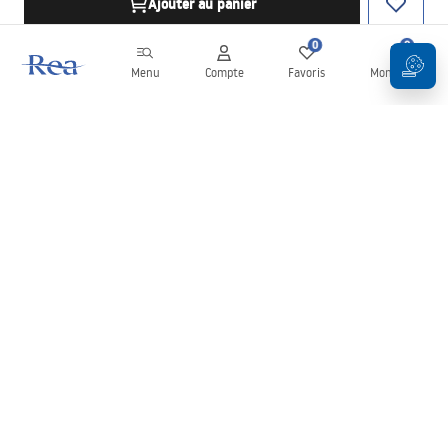
Ajouter au panier
0
0
Menu
Compte
Favoris
Mon panier
Newsletter
Restez informé des nouveautés et des promotions !
S'inscrire
En saisissant et en confirmant vos données, vous acceptez de
recevoir la newsletter selon les modalités définies dans les
Conditions générales
.