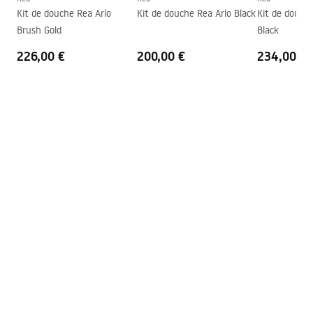
Kit de douche Rea Arlo
Kit de douche Rea Arlo Black
Kit de douch
Couche Easy Clean
Vitre de porte - des deux côtés,
Brush Gold
Black
vitre fixe – d'un côté
226,00 €
200,00 €
234,00 €