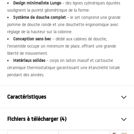
Design minimaliste Lungo
– des lignes cylindriques épurées
soulignent la pureté géométrique de la forme.
Système de douche complet
– le set comprend une grande
pomme de douche ronde et une douchette ergonomique avec
réglage de la hauteur sur la colonne.
Conception sans bec
– dédié aux cabines de douche,
l’ensemble occupe un minimum de place, offrant une grande
liberté de mouvement.
Matériaux solides
– corps en laiton massif et cartouche
céramique thermostatique garantissant une étanchéité totale
pendant des années.
Caractéristiques
Couleur
Noir
Fichiers à télécharger (4)
Matériel
Laiton, ABS
Type de robinet
Thermostatique