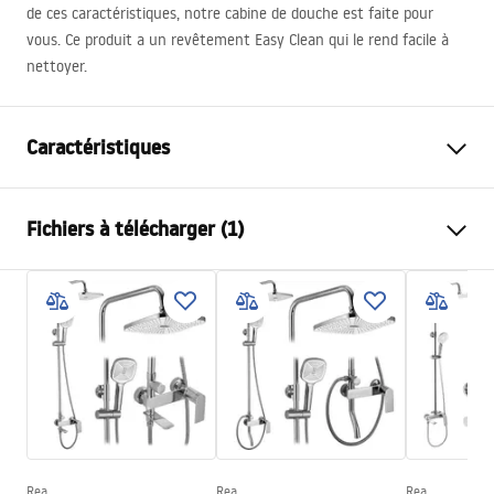
de ces caractéristiques, notre cabine de douche est faite pour
vous. Ce produit a un revêtement Easy Clean qui le rend facile à
nettoyer.
Caractéristiques
Dimension (porte x paroi)
120
Fichiers à télécharger (1)
Couleur
Noir
Type de cabine de douche
walk-in
Instrukcja_montażu_FR
Couleur du verre
Transparent 8mm
Paroi de douche Bler FR.pdf
Modèle
Bler
Sens de la cabine
Réversible
Garantie
24 mois
Rea
Rea
Rea