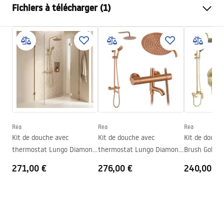
Fichiers à télécharger (1)
Couleur
Noir
Type de cabine de douche
walk-in
Instrukcja_montażu_FR
Couleur du verre
Transparent 8mm
Paroi de douche Bler FR.pdf
Modèle
Bler
Sens de la cabine
Réversible
Garantie
24 mois
Rea
Rea
Rea
Kit de douche avec
Kit de douche avec
Kit de douch
thermostat Lungo Diamond
thermostat Lungo Diamond
Brush Gold
Gold Brush
Copper Brush
271,00 €
276,00 €
240,00 €