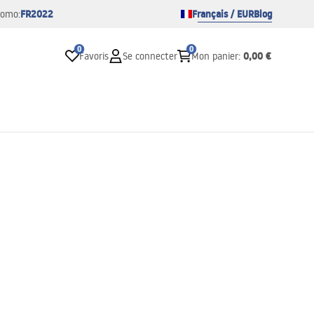
FR2022
Français / EUR
Blog
romo:
0
0
0,00 €
Favoris
Se connecter
Mon panier
: