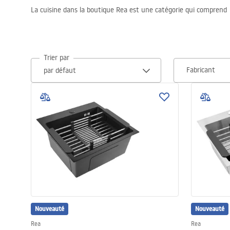
La cuisine dans la boutique Rea est une catégorie qui comprend
Cuvettes WC, bidets
Vasques et lavabos
Trier par
Fabricant
Baignoires, pare-baignoires
Robinets de salle de bain
Colonnes de douche
CUISINE
Accessoires et meubles de salle de
bains
Nouveauté
Nouveauté
Rea
Rea