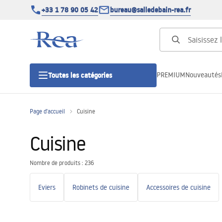
+33 1 78 90 05 42
bureau@salledebain-rea.fr
PREMIUM
Nouveautés
Toutes les catégories
Page d'accueil
Cuisine
Cabines de douche
Cuisine
Portes de douche
Nombre de produits : 236
Receveurs de douche
Eviers
Robinets de cuisine
Accessoires de cuisine
Caniveaux de douche