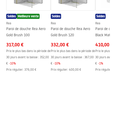
Hauteur max.
1050
mm
Warranty_Terms_and_Conditions_Faucets_-_5.pdf
Bec de baignoire
Oui, orientable
Soldes
Meilleure vente
Soldes
Soldes
Réglage de pression
Oui
Instructions de montage
Rea
Rea
Rea
Système Anti-calcaire
Oui
shower_set.pdf
Paroi de douche Rea Aero
Paroi de douche Rea Aero
Paroi de dou
Technologie du revêtement
PVD
Gold Brush 100
Gold Brush 120
Black Mat 90
et support E
Entraxe des raccords
150
mm
317,00 €
332,00 €
410,00 €
Garantie
24 mois
Prix le plus bas dans la période de
Prix le plus bas dans la période de
Prix le plus bas
30 jours avant la baisse :
352,00
30 jours avant la baisse :
367,00
30 jours avant l
€
-
10
%
€
-
10
%
€
-
1
%
Prix régulier
:
376,00 €
Prix régulier
:
400,00 €
Prix régulier
:
4