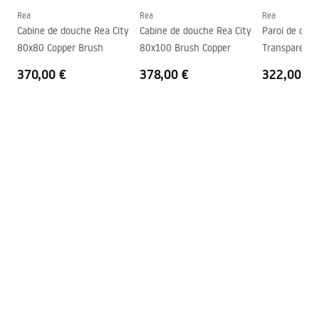
Réglage de pression
Oui
Rea
Rea
Rea
Instructions de montage
Cabine de douche Rea City
Cabine de douche Rea City
Paroi de douc
Système Anti-calcaire
Oui
shower_set.pdf
80x80 Copper Brush
80x100 Brush Copper
Transparent 
Technologie du revêtement
PVD
370,00 €
378,00 €
322,00 €
Entraxe des raccords
150
mm
Garantie
24 mois