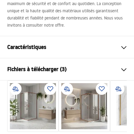
maximum de sécurité et de confort au quotidien. La conception
unique et la haute qualité des matériaux utilisés garantissent
durabilité et fiabilité pendant de nombreuses années. Nous vous
invitons à consulter notre offre.
Caractéristiques
Couleur
Or brossé
Fichiers à télécharger (3)
Matériel
Laiton, ABS
Type de robinet
Mitigeur
Informations de sécurité
Méthode de montage
En surface
Safety_Information_Shower_set.pdf
Réglage de la hauteur
Non
Hauteur min.
1050
mm
Conditions de garantie
Hauteur max.
1050
mm
Warranty_Terms_and_Conditions_Faucets_-_5.pdf
Bec de baignoire
Oui, orientable