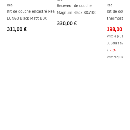
Instrukcja montażu FR
Rea
Receveur de douche
Rea
Couche Easy Clean
Oui, d'un côté du vitre
Instrukcja_Hugo_double_FR.pdf
Kit de douche encastré Rea
Kit de douch
Magnum Black 80x100
LUNGO Black Matt BOX
thermostat R
330,00 €
311,00 €
198,00 €
Prix le plus bas
30 jours avant l
€
-
1
%
Prix régulier
:
2