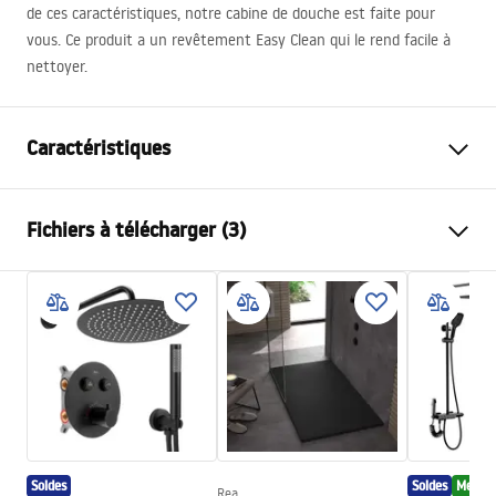
de ces caractéristiques, notre cabine de douche est faite pour
vous. Ce produit a un revêtement Easy Clean qui le rend facile à
nettoyer.
Caractéristiques
Dimension (porte x porte)
80x100
Fichiers à télécharger (3)
Couleur
Noir
Type de cabine de douche
d'angle
shower manual
Couleur du verre
Transparent 6mm
shower manual.pdf
Mode d'ouverture
à entrouvrir réciproquement
Montage
Sur le receveur ou plancher
Instrukcja montażu
Hauteur (mm)
2005
mm
Instrukcja_Hugo_double_PL.pdf
Sens de la cabine
Réversible
Soldes
Soldes
Meille
Garantie
24 mois
Rea