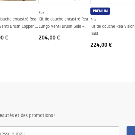
PREMIUM
Rea
 douche encastré Rea
Kit de douche encastré Rea
Rea
Venti Brush Copper +
Lungo Venti Brush Gold +
Kit de douche Rea Vision
BOX
Gold
00 €
204,00 €
224,00 €
eautés et des promotions !