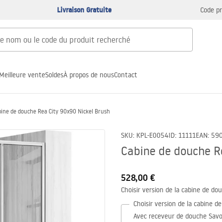
Livraison Gratuite
Code p
Meilleure vente
Soldes
À propos de nous
Contact
bine de douche Rea City 90x90 Nickel Brush
SKU
:
KPL-E0054
ID
:
11111
EAN
:
59
Cabine de douche R
528,00 €
Choisir version de la cabine de do
Choisir version de la cabine d