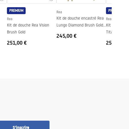
PREMIUM
PREMIUM
Rea
Kit de douche encastré Rea
Rea
Rea
Kit de douche Rea Vision
Lungo Diamond Brush Gold
Kit de douche
Brush Gold
+ BOX
Titan
245,00 €
251,00 €
251,00 €
S'inscrire