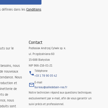
s définies dans les
Conditions
Contact
uts sur le
Podlasiak Andrzej Cylwik sp. k.
ul. Przędzalniana 60
15-688 Białystok
 besoins, nous
NIP 966-216-01-21
Téléphone
 de nouveaux
+33 1 78 90 05 42
 tendance. Nous
E-mail
roduction et
bureau@salledebain-rea.fr
binetterie de
Notre technicien répond aux questions techniques
orts de
exclusivement par e-mail, afin de vous garantir un
ence, nous
suivi précis et professionnel.
oduits sont