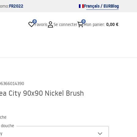
FR2022
Français / EUR
Blog
romo:
0
0
0,00 €
Favoris
Se connecter
Mon panier
:
06366014390
ea City 90x90 Nickel Brush
uche
e douche