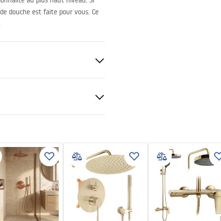
onnalité au plus haut niveau. Si
e de douche est faite pour vous. Ce
.
er manual
t 4mm, Transparent 5mm
 manual.pdf
)
veur ou plancher