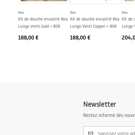
Garantie
24 mois
Rea
Rea
Rea
Couche Easy Clean
Non
Kit de douche encastré Rea
Kit de douche encastré Rea
Kit de
Lungo Venti Gold + BOX
Lungo Venti Copper + BOX
Lungo 
BOX
188,00 €
188,00 €
204,
Newsletter
Restez informé des nouv