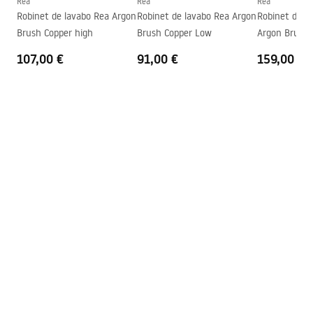
Rea
Rea
Rea
Informations de sécurité
Robinet de lavabo Rea Argon
Robinet de lavabo Rea Argon
Robinet de b
Modèle
JS-B348-1N
Safety_Information_Faucets.pdf
Brush Copper high
Brush Copper Low
Argon Brush 
Garantie
5 ans
107,00 €
91,00 €
159,00 €