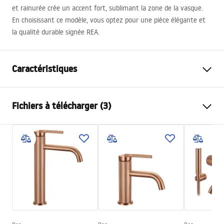
et rainurée crée un accent fort, sublimant la zone de la vasque.
En choisissant ce modèle, vous optez pour une pièce élégante et
la qualité durable signée
REA
.
Caractéristiques
Type de robinet
de lavabo
Fichiers à télécharger (3)
Méthode de montage
Sur plage
Couleur
Acier inoxydable
Conditions de garantie
Type de bec
Fixe
Warranty_Terms_and_Conditions_Faucets_-_5.pdf
Matériel
Laiton
Portée du bec
145
mm
Instructions de montage
Hauteur
295
mm
faucet.pdf
Technologie du revêtement
PVD
Diamètre de raccordement
3/8 pouce