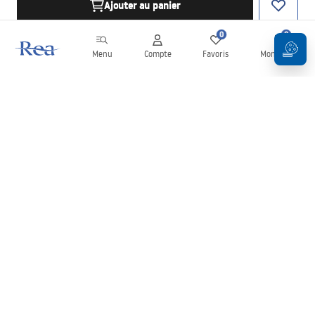
Ajouter au panier
0
0
Menu
Compte
Favoris
Mon panier
Newsletter
Restez informé des nouveautés et des promotions !
S'inscrire
En saisissant et en confirmant vos données, vous acceptez de
recevoir la newsletter selon les modalités définies dans les
Conditions générales
.