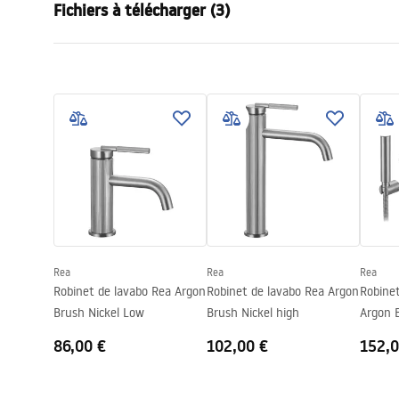
Fichiers à télécharger (3)
Méthode de montage
Sur plage
Couleur
Cuivre bros
Conditions de garantie
Type de bec
Fixe
Instr
Warranty_Terms_and_Conditions_
faucet
Matériel
Laiton
Faucets_-_5.pdf
Portée du bec
110
mm
Hauteur
165
mm
Informations de sécurité
Technologie du revêtement
PVD
Safety_Information_Faucets.pdf
Diamètre de raccordement
3/8 pouce
Garantie
5 ans
Rea
Rea
Rea
Robinet de lavabo Rea Argon
Robinet de lavabo Rea Argon
Robinet
Brush Nickel Low
Brush Nickel high
Argon B
86,00 €
102,00 €
152,0