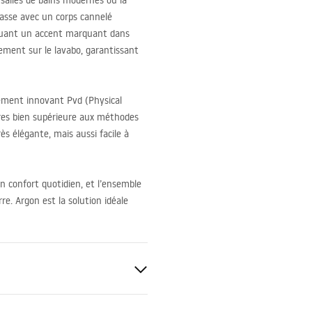
 salles de bains modernes où la
basse avec un corps cannelé
tituant un accent marquant dans
tement sur le lavabo, garantissant
tement innovant Pvd (Physical
ures bien supérieure aux méthodes
ès élégante, mais aussi facile à
n confort quotidien, et l’ensemble
e. Argon est la solution idéale