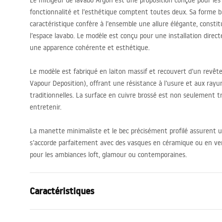
Le mitigeur de lavabo Argon est une proposition conçue pour les
fonctionnalité et l’esthétique comptent toutes deux. Sa forme 
caractéristique confère à l’ensemble une allure élégante, cons
l’espace lavabo. Le modèle est conçu pour une installation direc
une apparence cohérente et esthétique.
Le modèle est fabriqué en laiton massif et recouvert d’un revê
Vapour Deposition), offrant une résistance à l’usure et aux ray
traditionnelles. La surface en cuivre brossé est non seulement tr
entretenir.
La manette minimaliste et le bec précisément profilé assurent u
s’accorde parfaitement avec des vasques en céramique ou en verr
pour les ambiances loft, glamour ou contemporaines.
Caractéristiques
Type de robinet
de lavabo