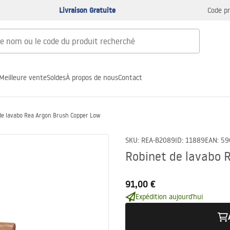
Livraison Gratuite
Code p
Meilleure vente
Soldes
À propos de nous
Contact
de lavabo Rea Argon Brush Copper Low
SKU
:
REA-B2089
ID
:
11889
EAN
:
59
Robinet de lavabo 
91,00 €
Expédition aujourd'hui