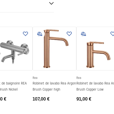
sé
uctions de montage
.pdf
Rea
Rea
 de baignoire REA
Robinet de lavabo Rea Argon
Robinet de lavabo Rea A
rush Nickel
Brush Copper high
Brush Copper Low
0 €
107,00 €
91,00 €