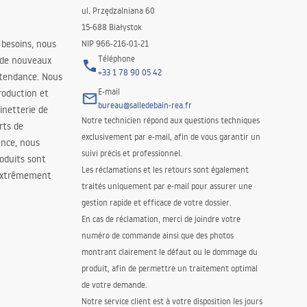
ul. Przędzalniana 60
15-688 Białystok
 besoins, nous
NIP 966-216-01-21
Téléphone
 de nouveaux
+33 1 78 90 05 42
 tendance. Nous
E-mail
roduction et
bureau@salledebain-rea.fr
binetterie de
Notre technicien répond aux questions techniques
orts de
exclusivement par e-mail, afin de vous garantir un
ence, nous
suivi précis et professionnel.
oduits sont
Les réclamations et les retours sont également
 extrêmement
traités uniquement par e-mail pour assurer une
gestion rapide et efficace de votre dossier.
En cas de réclamation, merci de joindre votre
numéro de commande ainsi que des photos
montrant clairement le défaut ou le dommage du
produit, afin de permettre un traitement optimal
de votre demande.
Notre service client est à votre disposition les jours