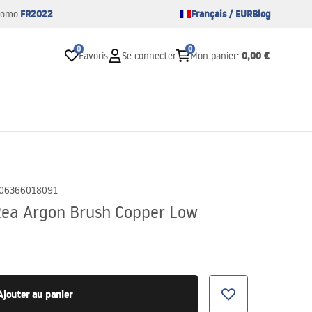
FR2022
Français / EUR
Blog
romo:
0
0
0,00 €
Favoris
Se connecter
Mon panier
:
06366018091
Rea Argon Brush Copper Low
Ajouter au panier