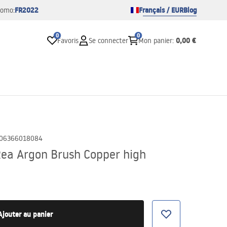
FR2022
Français / EUR
Blog
romo:
0
0
0,00 €
Favoris
Se connecter
Mon panier
:
06366018084
Rea Argon Brush Copper high
Ajouter au panier