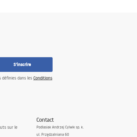
S'inscrire
s définies dans les
Conditions
Contact
uts sur le
Podlasiak Andrzej Cylwik sp. k.
ul. Przędzalniana 60