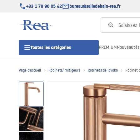
+33 1 78 90 05 42
bureau@salledebain-rea.fr
PREMIUM
Nouveautés
Toutes les catégories
Page d'accueil
Robinets/ mitigeurs
Robinets de lavabo
Robinet 
Cabines de douche
Portes de douche
Receveurs de douche
Caniveaux de douche