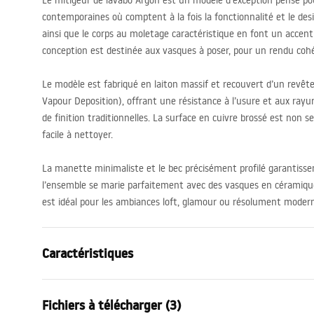
Le mitigeur de lavabo Argon est un modèle d’exception pensé pour
contemporaines où comptent à la fois la fonctionnalité et le des
ainsi que le corps au moletage caractéristique en font un accent
conception est destinée aux vasques à poser, pour un rendu coh
Le modèle est fabriqué en laiton massif et recouvert d’un revê
Vapour Deposition), offrant une résistance à l’usure et aux ray
de finition traditionnelles. La surface en cuivre brossé est non 
facile à nettoyer.
La manette minimaliste et le bec précisément profilé garantisse
l’ensemble se marie parfaitement avec des vasques en céramique
est idéal pour les ambiances loft, glamour ou résolument moder
Caractéristiques
Type de robinet
de lavabo
Fichiers à télécharger (3)
Méthode de montage
Sur plage