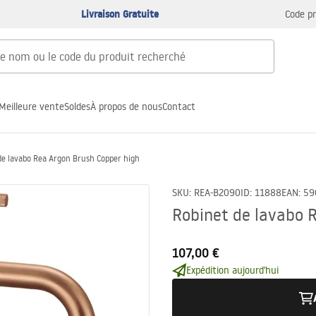
Livraison Gratuite
Code p
Meilleure vente
Soldes
À propos de nous
Contact
de lavabo Rea Argon Brush Copper high
SKU
:
REA-B2090
ID
:
11888
EAN
:
59
Robinet de lavabo 
107,00 €
Expédition aujourd'hui