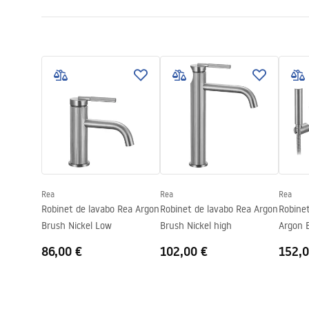
Couleur
Cuivre bros
Conditions de garantie
Type de bec
Fixe
Instr
Warranty_Terms_and_Conditions_
faucet
Matériel
Laiton
Faucets_-_5.pdf
Portée du bec
145
mm
Hauteur
295
mm
Informations de sécurité
Technologie du revêtement
PVD
Safety_Information_Faucets.pdf
Diamètre de raccordement
3/8 pouce
Garantie
5 ans
Rea
Rea
Rea
Robinet de lavabo Rea Argon
Robinet de lavabo Rea Argon
Robinet
Brush Nickel Low
Brush Nickel high
Argon B
86,00 €
102,00 €
152,0