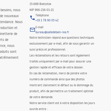
15-688 Białystok
 besoins, nous
NIP 966-216-01-21
Téléphone
 de nouveaux
+33 1 78 90 05 42
 tendance. Nous
E-mail
roduction et
bureau@salledebain-rea.fr
binetterie de
Notre technicien répond aux questions techniques
orts de
exclusivement par e-mail, afin de vous garantir un
ence, nous
suivi précis et professionnel.
oduits sont
Les réclamations et les retours sont également
 extrêmement
traités uniquement par e-mail pour assurer une
gestion rapide et efficace de votre dossier.
En cas de réclamation, merci de joindre votre
numéro de commande ainsi que des photos
montrant clairement le défaut ou le dommage du
produit, afin de permettre un traitement optimal
de votre demande.
Notre service client est à votre disposition les jours
ouvrés entre :