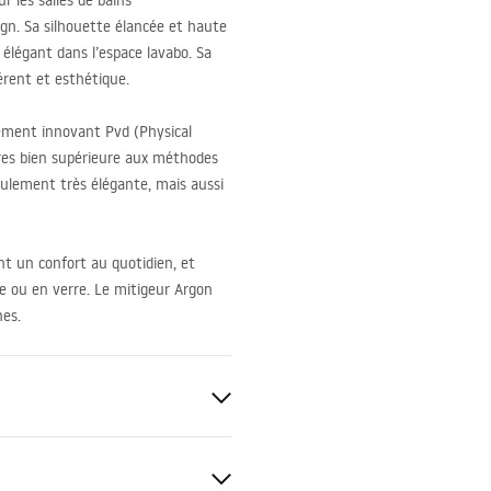
 les salles de bains
ign. Sa silhouette élancée et haute
 élégant dans l’espace lavabo. Sa
érent et esthétique.
tement innovant Pvd (Physical
ures bien supérieure aux méthodes
seulement très élégante, mais aussi
nt un confort au quotidien, et
 ou en verre. Le mitigeur Argon
nes.