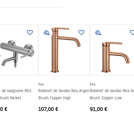
sé
uctions de montage
.pdf
Rea
Rea
 de baignoire REA
Robinet de lavabo Rea Argon
Robinet de lavabo Rea A
rush Nickel
Brush Copper high
Brush Copper Low
0 €
107,00 €
91,00 €