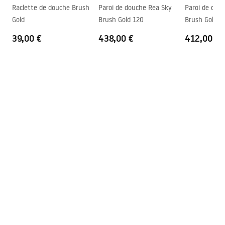
Instructions de montage
Raclette de douche Brush
Paroi de douche Rea Sky
Paroi de dou
Système Anti-calcaire
Oui
shower_set.pdf
Gold
Brush Gold 120
Brush Gold 1
Technologie du revêtement
Electroplating
39,00 €
438,00 €
412,00 €
Entraxe des raccords
150
mm
Garantie
24 mois