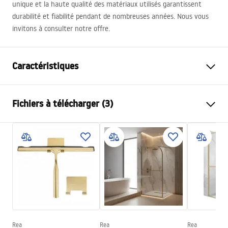
unique et la haute qualité des matériaux utilisés garantissent
durabilité et fiabilité pendant de nombreuses années. Nous vous
invitons à consulter notre offre.
Caractéristiques
Couleur
Noir
Fichiers à télécharger (3)
Matériel
Laiton, ABS
Type de robinet
Thermostatique
Informations de sécurité
Méthode de montage
En surface
Safety_Information_Shower_set.pdf
Réglage de la hauteur
Oui
Hauteur min.
835
mm
Conditions de garantie
Hauteur max.
1235
mm
Warranty_Terms_and_Conditions_Faucets_-_5.pdf
Bec de baignoire
Non
Réglage de pression
Oui
Rea
Rea
Rea