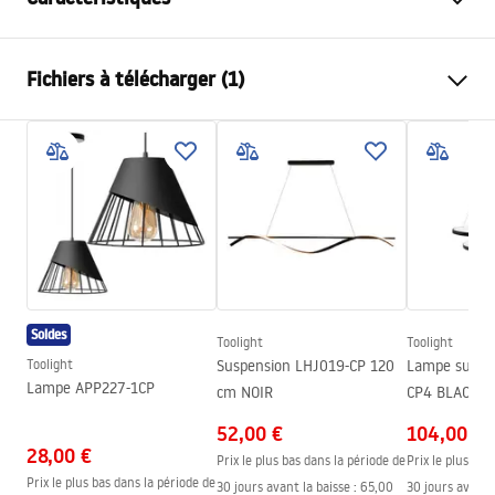
Type de vidange
Régulier
Fichiers à télécharger (1)
Type de siphon
bas 360°
Longueur du drain (cm)
90
Instructions de montage
Matériau de drainage
Acier inoxydable AISI 304
LINEAR-3.pdf
Couleur
Noir
Type de couverture
unilatéral(e) pour coller un
carreau
Capacité
0,45 l/s
Revêtement
Nano Flex
Soldes
Toolight
Toolight
Garantie
120 mois pour la structure en
Toolight
Suspension LHJ019-CP 120
Lampe suspe
Lampe APP227-1CP
acier, 24 mois pour les autres
cm NOIR
CP4 BLACK
composants
52,00 €
104,00 €
28,00 €
Prix le plus bas dans la période de
Prix le plus bas
Prix le plus bas dans la période de
30 jours avant la baisse :
65,00
30 jours avant l