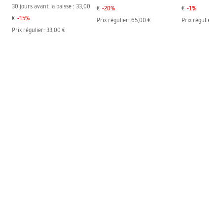
30 jours avant la baisse :
33,00
€
-
20
%
€
-
1
%
€
-
15
%
Prix régulier
:
65,00 €
Prix régulier
:
1
Prix régulier
:
33,00 €