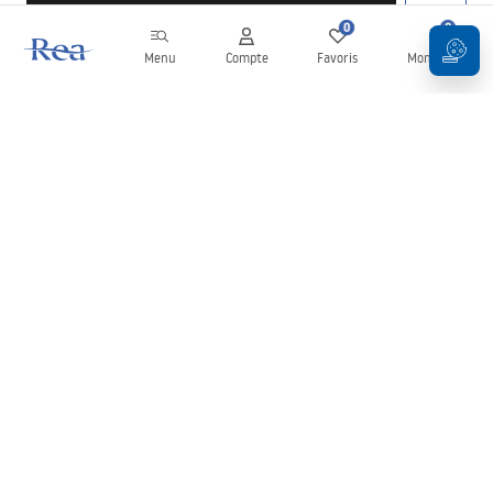
0
0
Menu
Compte
Favoris
Mon panier
Newsletter
Restez informé des nouveautés et des promotions !
S'inscrire
En saisissant et en confirmant vos données, vous acceptez de
recevoir la newsletter selon les modalités définies dans les
Conditions générales
.