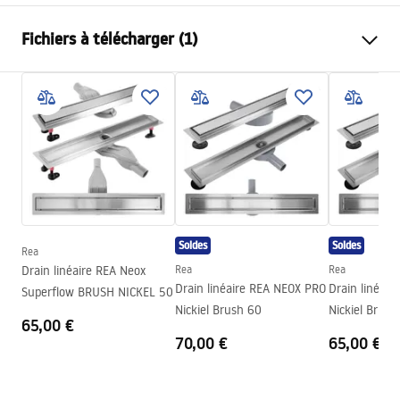
Type de vidange
Régulier
Fichiers à télécharger (1)
Type de siphon
bas 360°
Longueur du drain (cm)
50
Instructions de montage
Matériau de drainage
Acier inoxydable AISI 304
LINEAR-3.pdf
Couleur
Acier inoxydable
Type de couverture
unilatéral(e) pour coller un
carreau
Capacité
0,45 l/s
Revêtement
Nano Flex
Soldes
Soldes
Rea
Garantie
120 mois pour la structure en
Drain linéaire REA Neox
Rea
Rea
Drain linéaire REA NEOX PRO
Drain linéai
acier, 24 mois pour les autres
Superflow BRUSH NICKEL 50
Nickiel Brush 60
Nickiel Brush
composants
65,00 €
70,00 €
65,00 €