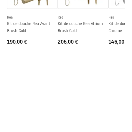
Manual
Hauteur (mm)
2000
mm
Instrukcja_monta__u_kabiny_przy__ciennej_Atlas.pdf
Sens de la cabine
Gauche ou droite
Rea
Rea
Rea
Kit de douche Rea Avanti
Kit de douche Rea Atrium
Kit de douch
Garantie
24 mois
Brush Gold
Brush Gold
Chrome
Couche Easy Clean
Oui, d'un côté du vitre
190,00 €
206,00 €
146,00 €