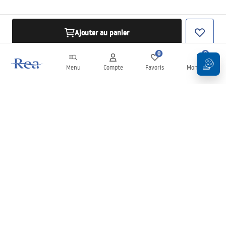
Ajouter au panier
0
0
Menu
Compte
Favoris
Mon panier
Newsletter
Restez informé des nouveautés et des promotions !
S'inscrire
En saisissant et en confirmant vos données, vous acceptez de