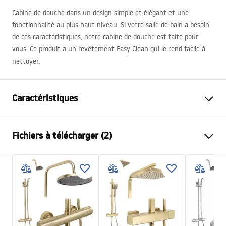
Cabine de douche dans un design simple et élégant et une
fonctionnalité au plus haut niveau. Si votre salle de bain a besoin
de ces caractéristiques, notre cabine de douche est faite pour
vous. Ce produit a un revêtement Easy Clean qui le rend facile à
nettoyer.
Caractéristiques
Dimension (porte x paroi)
80x90
Fichiers à télécharger (2)
Couleur
Or brossé
Type de cabine de douche
mural(e)
Warunki bezpieczeństwa
Couleur du verre
Transparent 6mm
WARUNKI BEZPIECZENSTWA KABINY DRZWI
Mode d'ouverture
à entrouvrir
PARAWANY.pdf
Modèle
Atlas
Montage
Sur le receveur ou plancher