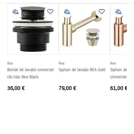
composite)
Instructions de montage
Couleur
Noir , Aspect pierre
Basin.pdf
Finition
Mat
Longueur
500
mm
Conditions de garantie
Largeur
355
mm
Warranty_Terms_and_Conditions_Basins_-_5.pdf
Hauteur
160
mm
Profondeur
135
mm
Rea
Rea
Rea
Forme
Ovale
Bonde de lavabo universel
Siphon de lavabo REA Gold
Siphon de lav
clic-clac Rea Black
Universel Ros
Trou de robinet
Non
36,00 €
79,00 €
61,00 €
Trou de débordement
Non