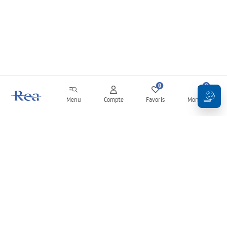
0
0
Menu
Compte
Favoris
Mon panier
Newsletter
Restez informé des nouveautés et des promotions !
S'inscrire