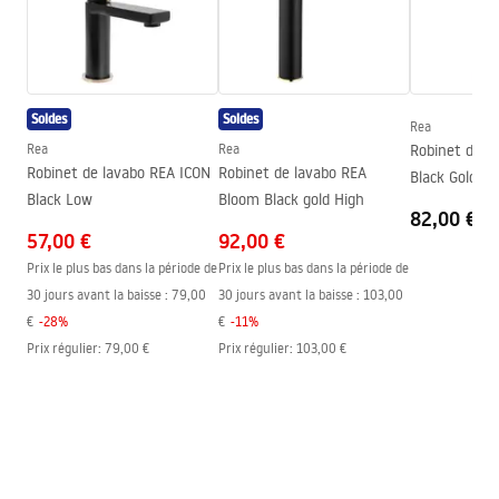
Portée du bec
175
mm
Conditions de garantie
Hauteur
60
mm
Warranty_Terms_and_Conditions_Faucets_-_5.pdf
Technologie du revêtement
Electroplating
Soldes
Soldes
Diamètre de raccordement
½ pouce
Rea
Rea
Rea
Robinet de l
Entraxe des raccords
150
mm
Robinet de lavabo REA ICON
Robinet de lavabo REA
Black Gold Hi
Garantie
5 ans
Black Low
Bloom Black gold High
82,00 €
57,00 €
92,00 €
Prix le plus bas dans la période de
Prix le plus bas dans la période de
30 jours avant la baisse :
79,00
30 jours avant la baisse :
103,00
€
-
28
%
€
-
11
%
Prix régulier
:
79,00 €
Prix régulier
:
103,00 €