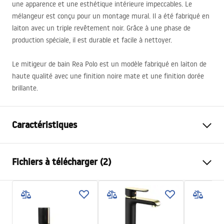
une apparence et une esthétique intérieure impeccables. Le
mélangeur est conçu pour un montage mural. Il a été fabriqué en
laiton avec un triple revêtement noir. Grâce à une phase de
production spéciale, il est durable et facile à nettoyer.
Le mitigeur de bain Rea Polo est un modèle fabriqué en laiton de
haute qualité avec une finition noire mate et une finition dorée
brillante.
Caractéristiques
Type de robinet
de baignoire
Fichiers à télécharger (2)
Méthode de montage
Murale
Couleur
Noir/Or
Instructions de montage
Type de bec
Fixe
Faucet.pdf
Matériel
Laiton