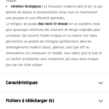
vasque.
Aérateur écologique :
Le mousseur moderne aère le jet, ce qui
permet de réduire la consommation d’eau tout en maintenant
une pression et une efficacité optimales.
Rea Venti Or Brossé
Le mitigeur de lavabo
est un excellent choix
pour quiconque recherche des solutions de design originales pour
sa maison. Ses accents fraisés uniques et sa nuance d’or sobre
permettent au produit de s’intégrer parfaitement dans les
aménagements modern classic, glamour, ainsi que loft ou
minimalistes. En choisissant ce modèle, vous optez pour le luxe et
un confort d’utilisation sans compromis, qui vous ravira chaque
jour par son style unique.
Caractéristiques
Type de robinet
de lavabo
Fichiers à télécharger (4)
Méthode de montage
Sur plage