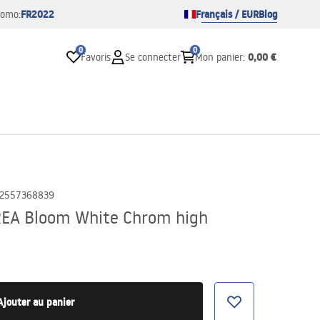
FR2022
Français / EUR
Blog
romo:
0
0
0,00 €
Favoris
Se connecter
Mon panier
:
2557368839
REA Bloom White Chrom high
Ajouter au panier