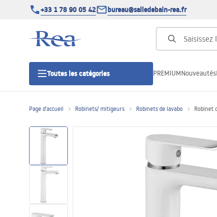
+33 1 78 90 05 42
bureau@salledebain-rea.fr
PREMIUM
Nouveautés
Toutes les catégories
Page d'accueil
Robinets/ mitigeurs
Robinets de lavabo
Robinet 
Cabines de douche
Portes de douche
Receveurs de douche
Caniveaux de douche