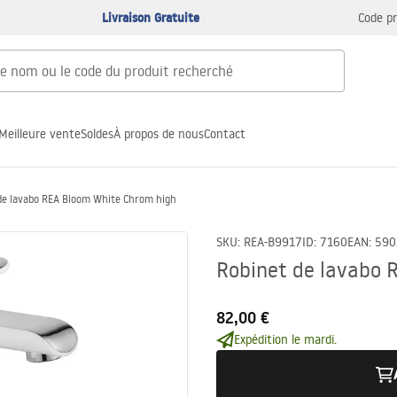
Livraison Gratuite
Code p
Meilleure vente
Soldes
À propos de nous
Contact
de lavabo REA Bloom White Chrom high
SKU
:
REA-B9917
ID
:
7160
EAN
:
590
Robinet de lavabo 
82,00 €
Expédition le mardi.