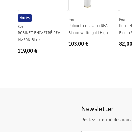
Diamètre de raccordement
3/8 pouce
Garantie
5 ans
Soldes
Rea
Rea
Robinet de lavabo REA
Robine
Rea
ROBINET ENCASTRÉ REA
Bloom white gold High
Bloom 
MASON Black
103,00 €
82,00
119,00 €
Newsletter
Restez informé des nouv