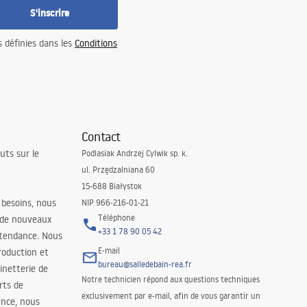
S'inscrire
s définies dans les
Conditions
Contact
uts sur le
Podlasiak Andrzej Cylwik sp. k.
ul. Przędzalniana 60
15-688 Białystok
 besoins, nous
NIP 966-216-01-21
Téléphone
 de nouveaux
+33 1 78 90 05 42
 tendance. Nous
E-mail
roduction et
bureau@salledebain-rea.fr
binetterie de
Notre technicien répond aux questions techniques
orts de
exclusivement par e-mail, afin de vous garantir un
ence, nous