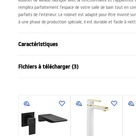
Robinet de lavabo fabriqué avec la fonctionnalité et l’apparence à 
remplira parfaitement l’espace de votre salle de bain tout en con
parfaits de l’intérieur. Le robinet est adapté pour être monté su
à une phase de production spéciale, il est durable et facile à nett
Caractéristiques
Type de robinet
de lavabo
Fichiers à télécharger (3)
Méthode de montage
Sur plage
Couleur
Blanc, Blan
Conditions de garantie
Type de bec
Fixe
Instr
Warranty_Terms_and_Conditions_
faucet
Matériel
Laiton
Faucets_-_5.pdf
Portée du bec
90
mm
Hauteur
300
mm
Informations de sécurité
Technologie du revêtement
Electroplati
Safety_Information_Faucets.pdf