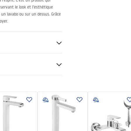
l’esprit. C’est un produit qui
servant le look et l’esthétique
r un lavabo ou sur un dessus. Grâce
oyer.
c/Argent
uctions de montage
.pdf
ng