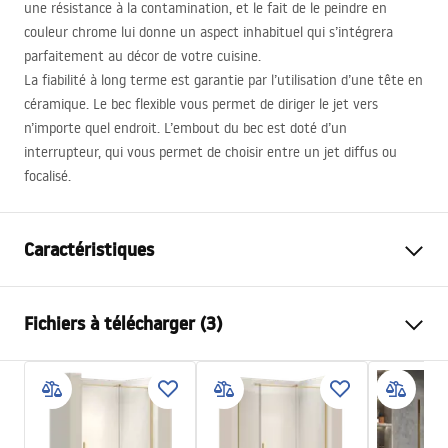
une résistance à la contamination, et le fait de le peindre en
couleur chrome lui donne un aspect inhabituel qui s’intégrera
parfaitement au décor de votre cuisine.
La fiabilité à long terme est garantie par l’utilisation d’une tête en
céramique. Le bec flexible vous permet de diriger le jet vers
n’importe quel endroit. L’embout du bec est doté d’un
interrupteur, qui vous permet de choisir entre un jet diffus ou
focalisé.
Caractéristiques
Type de robinet
de cuisine
Fichiers à télécharger (3)
Méthode de montage
Sur plage
Couleur
Or brossé
Instructions de montage
Type de bec
Orientable, Extractible
Faucet.pdf
Matériel
Laiton