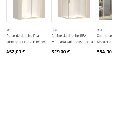
Portée du bec
200
mm
Certificat d’hygiène
Hauteur
485
mm
atest_baterie_kuchenne.pdf
Technologie du revêtement
PVD
Diamètre de raccordement
3/8 pouce
Rea
Rea
Rea
Conditions de garantie
Porte de douche Rea
Cabine de douche REA
Cabine de do
Warranty_Terms_and_Conditions_Faucets_-_5.pdf
Montana 110 Gold brush
Montana Gold Brush 110x80
Montana Gol
452,00 €
529,00 €
534,00 €