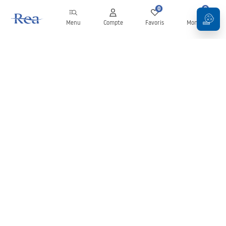
0
0
Menu
Compte
Favoris
Mon panier
Newsletter
Restez informé des nouveautés et des promotions !
S'inscrire
En saisissant et en confirmant vos données, vous acceptez de
recevoir la newsletter selon les modalités définies dans les
Conditions générales
.