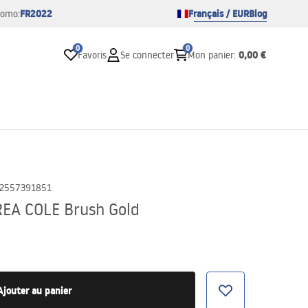
FR2022
Français / EUR
Blog
romo:
0
0
0,00 €
Favoris
Se connecter
Mon panier
:
2557391851
REA COLE Brush Gold
Ajouter au panier