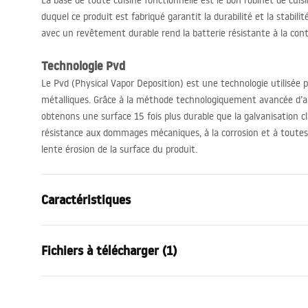
La base de toute cuisine fonctionnelle est le bon robinet de cuisi
duquel ce produit est fabriqué garantit la durabilité et la stabili
avec un revêtement durable rend la batterie résistante à la con
Technologie Pvd
Le Pvd (Physical Vapor Deposition) est une technologie utilisée p
métalliques. Grâce à la méthode technologiquement avancée d’a
obtenons une surface 15 fois plus durable que la galvanisation c
résistance aux dommages mécaniques, à la corrosion et à toutes 
lente érosion de la surface du produit.
Caractéristiques
Type de robinet
de cuisine
Fichiers à télécharger (1)
Méthode de montage
Sur plage
Couleur
Or brossé
Conditions de garantie
Type de bec
Orientable