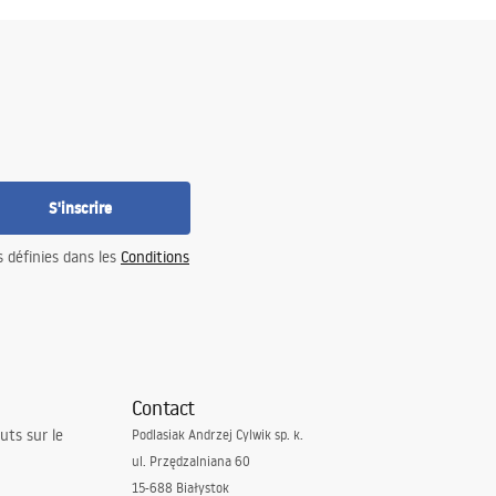
S'inscrire
s définies dans les
Conditions
Contact
uts sur le
Podlasiak Andrzej Cylwik sp. k.
ul. Przędzalniana 60
15-688 Białystok