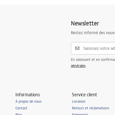
Warranty_Terms_and_Conditions_Faucets_-_5.pdf
Matériel
Laiton
Portée du bec
165
mm
Newsletter
Hauteur
270
mm
Diamètre de raccordement
3/8 pouce
Restez informé des nouv
En saisissant et en confirma
générales
.
Informations
Service client
À propos de nous
Livraison
Contact
Retours et réclamations
Blog
Paiements