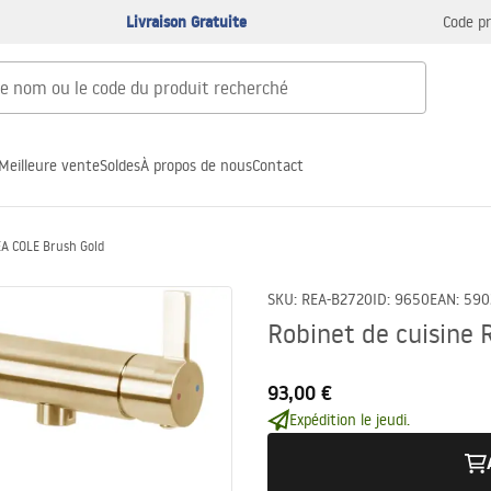
Livraison Gratuite
Code p
Meilleure vente
Soldes
À propos de nous
Contact
EA COLE Brush Gold
SKU
:
REA-B2720
ID
:
9650
EAN
:
590
Robinet de cuisine 
93,00 €
Expédition le jeudi.