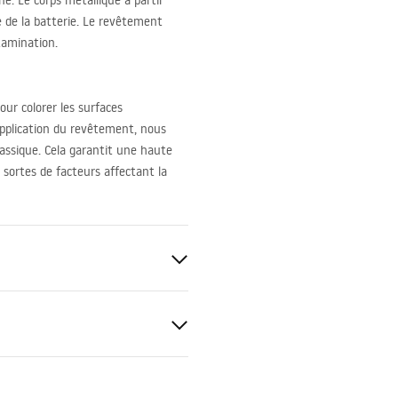
ne. Le corps métallique à partir
té de la batterie. Le revêtement
tamination.
our colorer les surfaces
pplication du revêtement, nous
lassique. Cela garantit une haute
sortes de facteurs affectant la