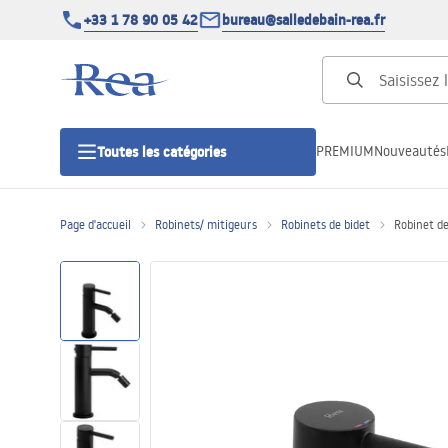
+33 1 78 90 05 42
bureau@salledebain-rea.fr
PREMIUM
Nouveautés
Toutes les catégories
Page d'accueil
Robinets/ mitigeurs
Robinets de bidet
Robinet de
Cabines de douche
Portes de douche
Receveurs de douche
Caniveaux de douche