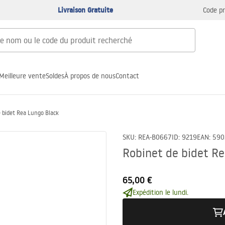
Livraison Gratuite
Code p
Meilleure vente
Soldes
À propos de nous
Contact
 bidet Rea Lungo Black
SKU
:
REA-B0667
ID
:
9219
EAN
:
590
Robinet de bidet R
65,00 €
Expédition le lundi.