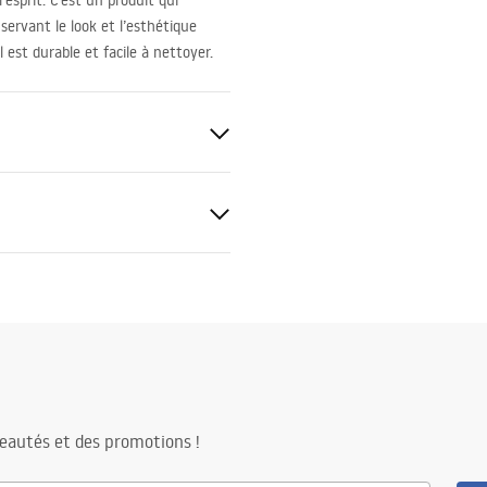
’esprit. C’est un produit qui
servant le look et l’esthétique
l est durable et facile à nettoyer.
tions de garantie
nty_Terms_and_Conditions_
s_-_5.pdf
ng
eautés et des promotions !