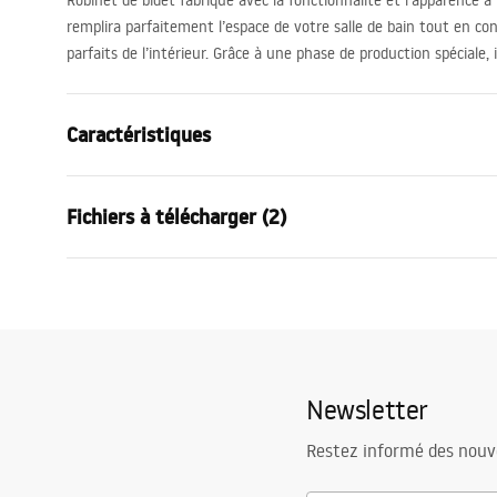
Robinet de bidet fabriqué avec la fonctionnalité et l’apparence à l
remplira parfaitement l’espace de votre salle de bain tout en con
parfaits de l’intérieur. Grâce à une phase de production spéciale, i
Caractéristiques
Type de robinet
de bidet
Fichiers à télécharger (2)
Méthode de montage
Sur plage
Couleur
Noir
Condi
Type de bec
Orientable
Instructions de montage
Warra
Faucet.pdf
Matériel
Laiton
Faucet
Portée du bec
90
mm
Newsletter
Hauteur
170
mm
Technologie du revêtement
Electroplati
Restez informé des nouv
Diamètre de raccordement
3/8 pouce