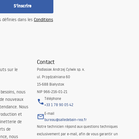
S'inscrire
s définies dans les
Conditions
Contact
uts sur le
Podlasiak Andrzej Cylwik sp. k.
ul. Przędzalniana 60
15-688 Białystok
 besoins, nous
NIP 966-216-01-21
Téléphone
 de nouveaux
+33 1 78 90 05 42
 tendance. Nous
E-mail
roduction et
bureau@salledebain-rea.fr
binetterie de
Notre technicien répond aux questions techniques
orts de
exclusivement par e-mail, afin de vous garantir un
ence, nous