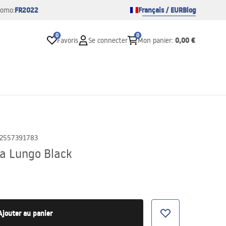
FR2022
Français / EUR
Blog
romo:
0
0
0,00 €
Favoris
Se connecter
Mon panier
:
2557391783
ea Lungo Black
Ajouter au panier