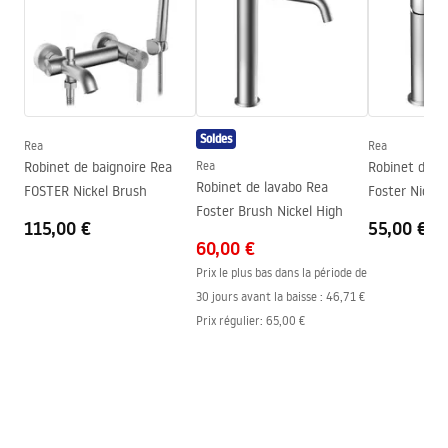
Matériel
Laiton, ABS
Portée du bec
175
mm
Warunki bezpieczeństwa
Hauteur
100
mm
WARUNKI BEZPIECZENSTWA BATERIE.pdf
Technologie du revêtement
PVD
Soldes
Diamètre de raccordement
½ pouce
Rea
Rea
Conditions de garantie
Robinet de baignoire Rea
Rea
Robinet de l
Entraxe des raccords
150
mm
Warranty_Terms_and_Conditions_Faucets_-_5.pdf
Robinet de lavabo Rea
FOSTER Nickel Brush
Foster Nicke
Garantie
5 ans
Foster Brush Nickel High
115,00 €
55,00 €
60,00 €
Prix le plus bas dans la période de
30 jours avant la baisse :
46,71 €
Prix régulier
:
65,00 €