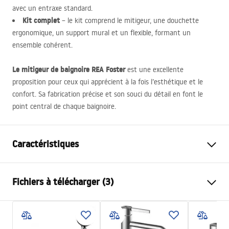
avec un entraxe standard.
Kit complet
– le kit comprend le mitigeur, une douchette
ergonomique, un support mural et un flexible, formant un
ensemble cohérent.
Le mitigeur de baignoire
REA
Foster
est une excellente
proposition pour ceux qui apprécient à la fois l’esthétique et le
confort. Sa fabrication précise et son souci du détail en font le
point central de chaque baignoire.
Caractéristiques
Type de robinet
de baignoire
Fichiers à télécharger (3)
Méthode de montage
Murale
Couleur
Cuivre brossé
Instructions de montage
Type de bec
Fixe
Faucet.pdf