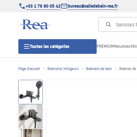
+33 1 78 90 05 42
bureau@salledebain-rea.fr
PREMIUM
Nouveautés
Toutes les catégories
Page d'accueil
Robinets/ mitigeurs
Robinets de bain
Robinet de
Cabines de douche
Portes de douche
Receveurs de douche
Caniveaux de douche