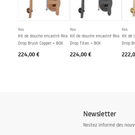
Diamètre de raccordement
½ pouce
Conditions de garantie
Pielę
Warranty_Terms_and_Conditions_
Entraxe des raccords
150
mm
Pieleg
Faucets_-_5.pdf
Garantie
5 ans
Rea
Rea
Rea
Kit de douche encastré Rea
Kit de douche encastré Rea
Kit de
Drop Brush Copper + BOX
Drop Titan + BOX
Drop B
224,00 €
224,00 €
222,
Newsletter
Restez informé des nouv