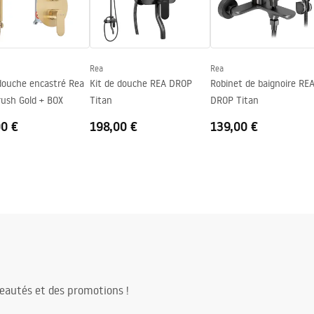
gnacja
nacja.pdf
Rea
Rea
 douche encastré Rea
Kit de douche REA DROP
Robinet de baignoire RE
rush Gold + BOX
Titan
DROP Titan
00 €
198,00 €
139,00 €
eautés et des promotions !