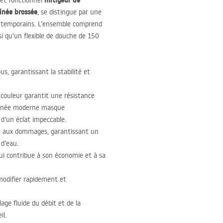
mitigeur de
 et fonctionnel
tinée brossée
, se distingue par une
ontemporains. L’ensemble comprend
i qu’un flexible de douche de 150
us, garantissant la stabilité et
 couleur garantit une résistance
atinée moderne masque
 d’un éclat impeccable.
te aux dommages, garantissant un
 d’eau.
qui contribue à son économie et à sa
odifier rapidement et
age fluide du débit et de la
il.