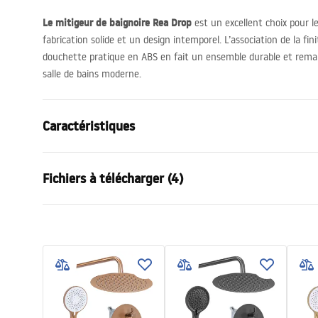
Le mitigeur de baignoire Rea Drop
est un excellent choix pour l
fabrication solide et un design intemporel. L’association de la fin
douchette pratique en
ABS
en fait un ensemble durable et remar
salle de bains moderne.
Caractéristiques
Type de robinet
de baignoire
Fichiers à télécharger (4)
Méthode de montage
Murale
Couleur
Titane
Dekla
Type de bec
Fixe
Instructions de montage
Użyt
Matériel
Laiton, ABS
Faucet.pdf
AVALO
Portée du bec
170
mm
WANNO
Technologie du revêtement
PVD