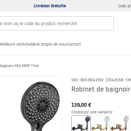
Livraison Gratuite
Code p
Meilleure vente
Soldes
À propos de nous
Contact
 baignoire REA DROP Titan
SKU
:
REA-B0419
ID
:
13542
EAN
:
59
Robinet de baignoi
139,00 €
Choisissez une variante