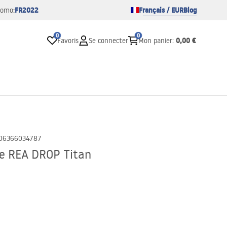
FR2022
Français / EUR
Blog
romo:
0
0
0,00 €
Favoris
Se connecter
Mon panier
:
06366034787
re REA DROP Titan