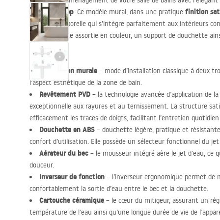
Complétez l’aménagement de votre salle de bains avec l’élégant
baignoire Drop
finition sa
. Ce modèle mural, dans une pratique
forme intemporelle qui s’intègre parfaitement aux intérieurs c
une douchette assortie en couleur, un support de douchette ains
cm.
Installation murale
– mode d’installation classique à deux tro
l’aspect esthétique de la zone de bain.
Revêtement
PVD
– la technologie avancée d’application de la
exceptionnelle aux rayures et au ternissement. La structure s
efficacement les traces de doigts, facilitant l’entretien quotidien
Douchette en
ABS
– douchette légère, pratique et résistan
confort d’utilisation. Elle possède un sélecteur fonctionnel du jet
Aérateur du bec
– le mousseur intégré aère le jet d’eau, ce 
douceur.
Inverseur de fonction
– l’inverseur ergonomique permet de m
confortablement la sortie d’eau entre le bec et la douchette.
Cartouche céramique
– le cœur du mitigeur, assurant un régl
température de l’eau ainsi qu’une longue durée de vie de l’appare