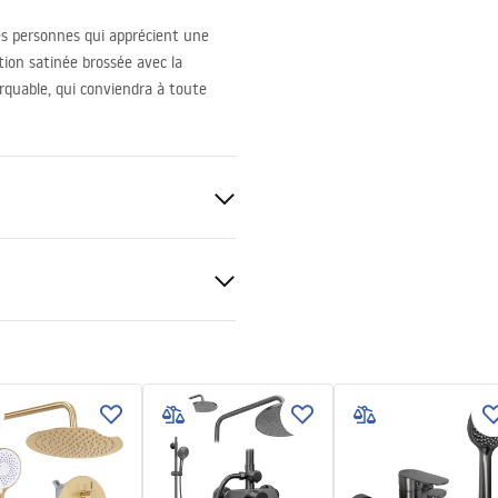
es personnes qui apprécient une
ition satinée brossée avec la
quable, qui conviendra à toute
racja Właściwości
kowych
N TITANIUM BRUSH GOLD
WA 1 Deklaracja.pdf