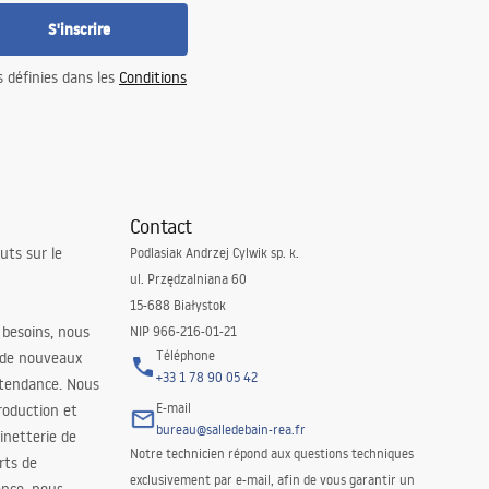
S'inscrire
s définies dans les
Conditions
Contact
uts sur le
Podlasiak Andrzej Cylwik sp. k.
ul. Przędzalniana 60
15-688 Białystok
 besoins, nous
NIP 966-216-01-21
Téléphone
 de nouveaux
+33 1 78 90 05 42
 tendance. Nous
E-mail
roduction et
bureau@salledebain-rea.fr
binetterie de
Notre technicien répond aux questions techniques
orts de
exclusivement par e-mail, afin de vous garantir un