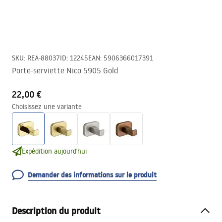
SKU
:
REA-88037
ID
:
12245
EAN
:
5906366017391
Porte-serviette Nico 5905 Gold
22,00 €
Choisissez une variante
Expédition aujourd'hui
Demander des informations sur le produit
Description du produit