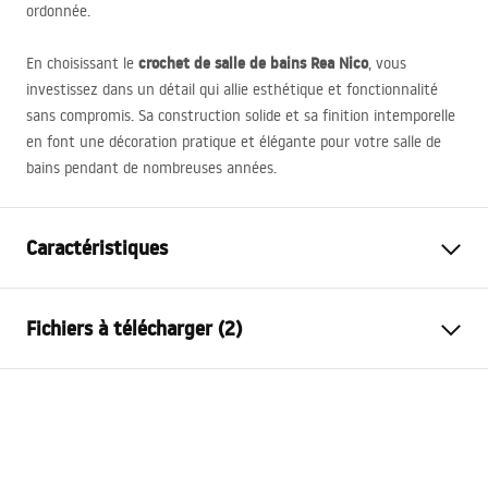
ordonnée.
crochet de salle de bains Rea Nico
En choisissant le
, vous
investissez dans un détail qui allie esthétique et fonctionnalité
sans compromis. Sa construction solide et sa finition intemporelle
en font une décoration pratique et élégante pour votre salle de
bains pendant de nombreuses années.
Caractéristiques
Couleur
Or
Fichiers à télécharger (2)
Matériel
Métal
Méthode de montage
À visser
Informations de sécurité
Largeur
55
mm
WARUNKI_BEZPIECZENSTWA_AKCESORIA_LAZIENKOWE.
Hauteur
40
mm
pdf
Profondeur
45
mm