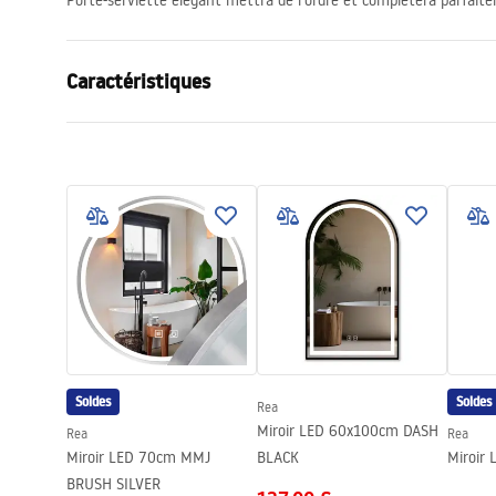
Porte-serviette élégant mettra de l’ordre et complétera parfaite
Caractéristiques
Couleur
Noir
Matériel
Métal
Méthode de montage
À visser
Largeur
620
mm
Hauteur
45
mm
Profondeur
60
mm
Série
Til
Garantie
24 mois
Soldes
Soldes
Rea
Miroir LED 60x100cm DASH
Rea
Rea
Miroir LED 70cm MMJ
BLACK
Miroir
BRUSH SILVER