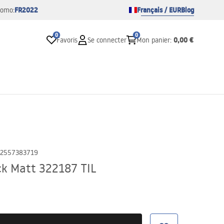
FR2022
Français / EUR
Blog
romo:
0
0
0,00 €
Favoris
Se connecter
Mon panier
:
2557383719
ck Matt 322187 TIL