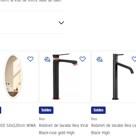
ment la vue de votre salle de bain.
Soldes
Soldes
Rea
Rea
 LED 50x120cm WWA
Robinet de lavabo Rea Viral
Robinet de lavabo Rea L
Black-rose gold High
Black High