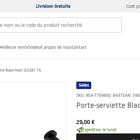
Livraison Gratuite
Code p
Meilleure vente
Soldes
À propos de nous
Contact
tte Black Matt 322187 TIL
Soldes
SKU
:
REA-77098
ID
:
8497
EAN
:
590
Porte-serviette Bla
29,00 €
Expédition le lundi.