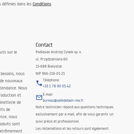
s définies dans les
Conditions
Contact
uts sur le
Podlasiak Andrzej Cylwik sp. k.
ul. Przędzalniana 60
15-688 Białystok
 besoins, nous
NIP 966-216-01-21
Téléphone
 de nouveaux
+33 1 78 90 05 42
 tendance. Nous
E-mail
roduction et
bureau@salledebain-rea.fr
binetterie de
Notre technicien répond aux questions techniques
orts de
exclusivement par e-mail, afin de vous garantir un
ence, nous
suivi précis et professionnel.
oduits sont
Les réclamations et les retours sont également
 extrêmement