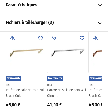
Caractéristiques
Couleur
Chrome
Fichiers à télécharger (2)
Matériel
Métal
Méthode de montage
À visser
Conditions de garantie
Largeur
265
mm
Warranty_Terms_and_Conditions_Accessories_-_24.pdf
Hauteur
95
mm
Profondeur
70
mm
Informations de sécurité
Série
Otto
Safety_Information_Accessories.pdf
Garantie
24 mois
Nouveauté
Nouveauté
Nouveauté
Rea
Rea
Rea
Patère de salle de bain Will
Patère de salle de bain Will
Patère de sall
Brush Gold
Chrome
Brush Copper
46,00 €
41,00 €
46,00 €