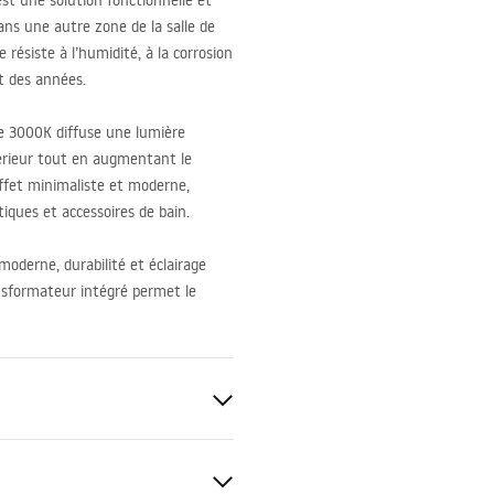
st une solution fonctionnelle et
ans une autre zone de la salle de
 résiste à l’humidité, à la corrosion
t des années.
e 3000K diffuse une lumière
térieur tout en augmentant le
effet minimaliste et moderne,
iques et accessoires de bain.
moderne, durabilité et éclairage
nsformateur intégré permet le
able
able