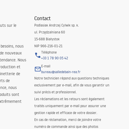
Contact
uts sur le
Podlasiak Andrzej Cylwik sp. k.
ul. Przędzalniana 60
15-688 Białystok
 besoins, nous
NIP 966-216-01-21
Téléphone
 de nouveaux
+33 1 78 90 05 42
 tendance. Nous
E-mail
roduction et
bureau@salledebain-rea.fr
binetterie de
Notre technicien répond aux questions techniques
orts de
exclusivement par e-mail, afin de vous garantir un
ence, nous
suivi précis et professionnel.
oduits sont
Les réclamations et les retours sont également
 extrêmement
traités uniquement par e-mail pour assurer une
gestion rapide et efficace de votre dossier.
En cas de réclamation, merci de joindre votre
numéro de commande ainsi que des photos