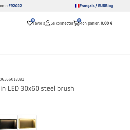
FR2022
Français / EUR
Blog
romo:
0
0
0,00 €
Favoris
Se connecter
Mon panier
:
06366018381
ain LED 30x60 steel brush