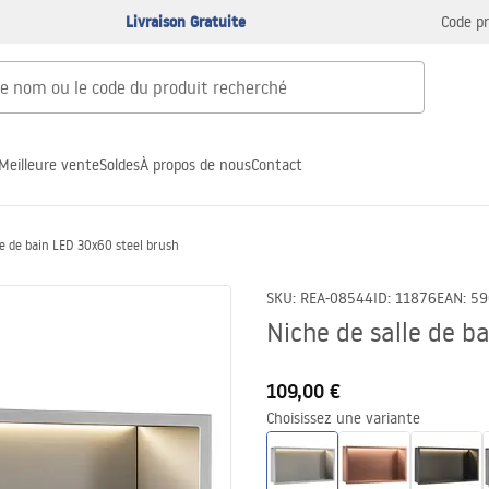
Livraison Gratuite
Code p
Meilleure vente
Soldes
À propos de nous
Contact
le de bain LED 30x60 steel brush
SKU
:
REA-08544
ID
:
11876
EAN
:
59
Niche de salle de b
109,00 €
Choisissez une variante