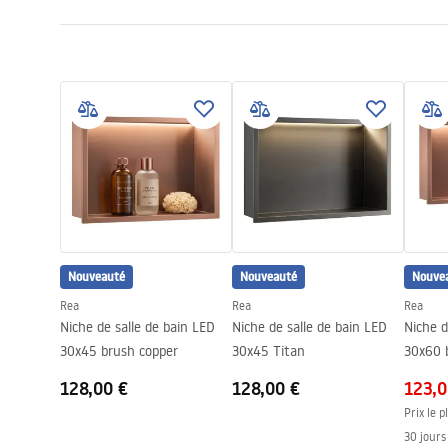
Méthode de montage
Auto-adhési
Conditions de garantie
Largeur
630
mm
Warranty_Terms_and_Conditions_Accessories_-_24.pdf
Hauteur
330
mm
Profondeur
100
mm
Garantie
24 mois
Nouveauté
Nouveauté
Nouve
Rea
Rea
Rea
Niche de salle de bain LED
Niche de salle de bain LED
Niche d
30x45 brush copper
30x45 Titan
30x60 
128,00 €
128,00 €
123,0
Prix le p
30 jours 