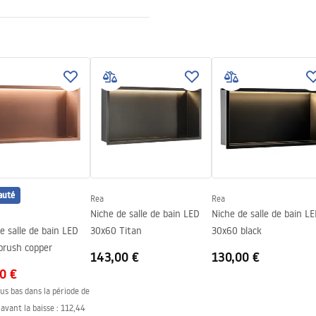
f
auté
Rea
Rea
Niche de salle de bain LED
Niche de salle de bain L
e salle de bain LED
30x60 Titan
30x60 black
brush copper
143,00 €
130,00 €
0 €
lus bas dans la période de
avant la baisse :
112,44