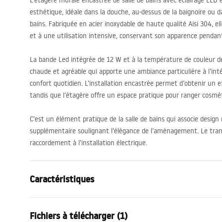
L’étagère murale encastrée de salle de bains avec éclairage
LED
e
esthétique, idéale dans la douche, au-dessus de la baignoire ou d
bains. Fabriquée en acier inoxydable de haute qualité Aisi 304, elle
et à une utilisation intensive, conservant son apparence pendan
La bande Led intégrée de 12 W et à la température de couleur d
chaude et agréable qui apporte une ambiance particulière à l’in
confort quotidien. L’installation encastrée permet d’obtenir un 
tandis que l’étagère offre un espace pratique pour ranger cosmét
C’est un élément pratique de la salle de bains qui associe design 
supplémentaire soulignant l’élégance de l’aménagement. Le tra
raccordement à l’installation électrique.
Caractéristiques
Couleur
Acier inoxyd
Fichiers à télécharger (1)
Matériel
Acier inoxyd