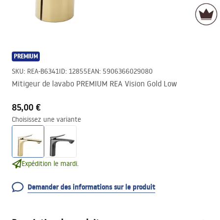
PREMIUM
SKU
:
REA-B6341
ID
:
12855
EAN
:
5906366029080
Mitigeur de lavabo PREMIUM REA Vision Gold Low
85,00 €
Choisissez une variante
Expédition le mardi.
Demander des informations sur le produit