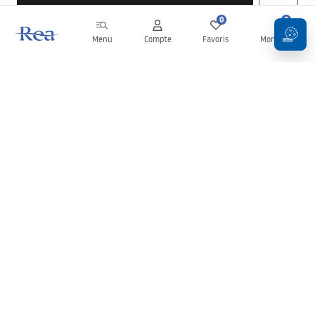
0
0
Menu
Compte
Favoris
Mon panier
Newsletter
Restez informé des nouveautés et des promotions !
S'inscrire
En saisissant et en confirmant vos données, vous acceptez de
recevoir la newsletter selon les modalités définies dans les
Conditions générales
.