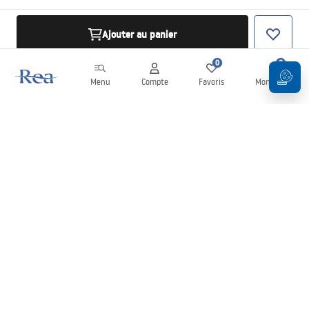
Ajouter au panier
0
0
Menu
Compte
Favoris
Mon panier
Newsletter
Restez informé des nouveautés et des promotions !
S'inscrire
En saisissant et en confirmant vos données, vous acceptez de
recevoir la newsletter selon les modalités définies dans les