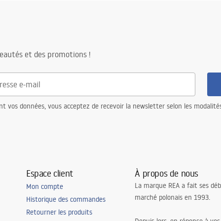
ors_-_24.pdf
étal
eta energetyczna
re
_hollywood_80x60.pdf
eautés et des promotions !
nt vos données, vous acceptez de recevoir la newsletter selon les modalité
Espace client
À propos de nous
La marque REA a fait ses déb
Mon compte
marché polonais en 1993.
Historique des commandes
Retourner les produits