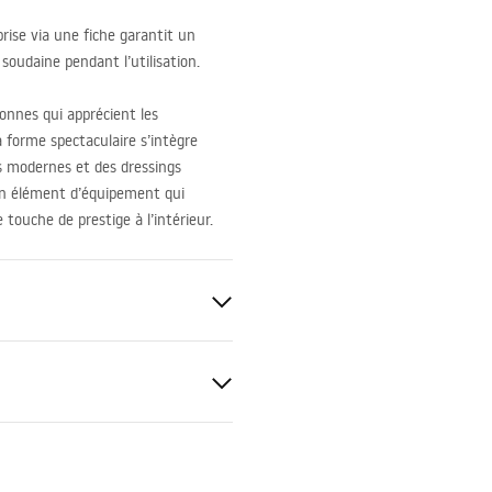
rise via une fiche garantit un
soudaine pendant l’utilisation.
sonnes qui apprécient les
a forme spectaculaire s’intègre
s modernes et des dressings
un élément d’équipement qui
touche de prestige à l’intérieur.
tions de garantie
nty_Terms_and_Conditions_