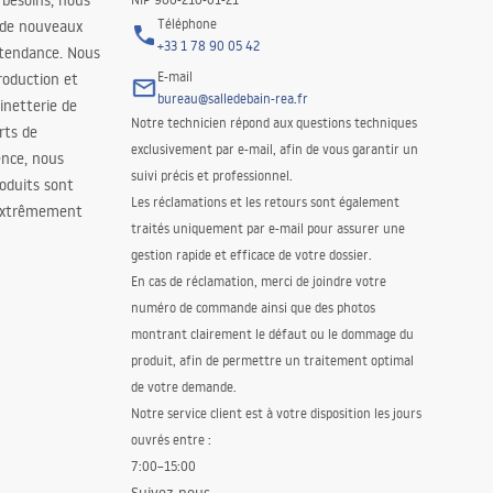
 besoins, nous
Téléphone
 de nouveaux
+33 1 78 90 05 42
 tendance. Nous
E-mail
roduction et
bureau@salledebain-rea.fr
binetterie de
Notre technicien répond aux questions techniques
orts de
exclusivement par e-mail, afin de vous garantir un
ence, nous
suivi précis et professionnel.
oduits sont
Les réclamations et les retours sont également
 extrêmement
traités uniquement par e-mail pour assurer une
gestion rapide et efficace de votre dossier.
En cas de réclamation, merci de joindre votre
numéro de commande ainsi que des photos
montrant clairement le défaut ou le dommage du
produit, afin de permettre un traitement optimal
de votre demande.
Notre service client est à votre disposition les jours
ouvrés entre :
7:00–15:00