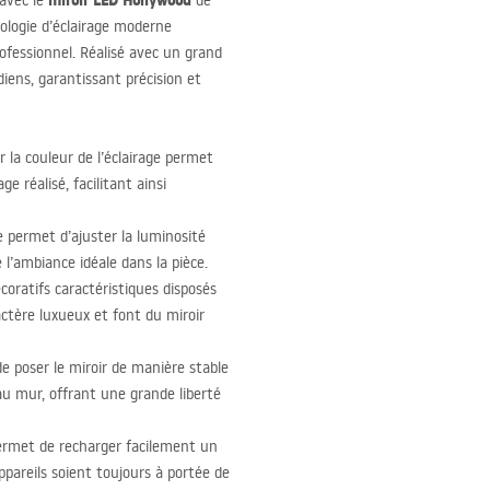
miroir
LED
Hollywood
 avec le
de
nologie d’éclairage moderne
ofessionnel. Réalisé avec un grand
idiens, garantissant précision et
r la couleur de l’éclairage permet
 réalisé, facilitant ainsi
e permet d’ajuster la luminosité
 l’ambiance idéale dans la pièce.
coratifs caractéristiques disposés
actère luxueux et font du miroir
e poser le miroir de manière stable
 au mur, offrant une grande liberté
permet de recharger facilement un
pareils soient toujours à portée de