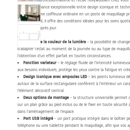
Appréciez le professionnalisme et l’éclat hollywoodien chez vous
REA
. Cette alliance exceptionnelle entre design iconique et tech
transforme une coiffeuse ordinaire en un poste de maquillage pr
souci du détail, il offre des conditions idéales pour les soins quot
confort jour après jour.
Réglage de la couleur de la lumière
– la possibilité de change
d’adapter l’éclat au moment de la journée ou au type de maquillage
l’obtention d’un effet parfait en toutes circonstances.
Fonction variateur
– le réglage fluide de l’intensité lumineus
aux besoins individuels, protège les yeux contre la fatigue et crée
Design iconique avec ampoules
LED
– les points lumineux dé
autour de la surface rectangulaire confèrent à l’intérieur un car
l’élément décoratif central.
Deux options de montage
– la structure universelle permet d
sur un plan grâce au pied inclus ou de le fixer en toute sécurité
dans l’aménagement de l’espace.
Port
USB
intégré
– un port pratique intégré dans le boîtier 
téléphone ou une tablette pendant le maquillage, afin que vos ap