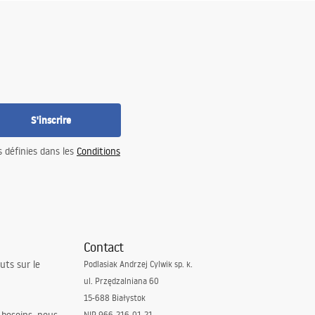
S'inscrire
s définies dans les
Conditions
Contact
uts sur le
Podlasiak Andrzej Cylwik sp. k.
ul. Przędzalniana 60
15-688 Białystok
NIP 966-216-01-21