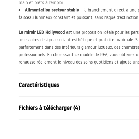
main et prêts à l’emploi.
Alimentation secteur stable
– le branchement direct à une p
faisceau lumineux constant et puissant, sans risque d’extinction 
Le miroir
LED
Hollywood
est une proposition idéale pour les per
accessoires design associant esthétique et praticité maximale. S
parfaitement dans des intérieurs glamour luxueux, des chambre
professionnels. En choisissant ce modèle de
REA
, vous obtenez 
rehausse réellement le niveau des soins quotidiens et ajoute une 
Caractéristiques
Hauteur
620
mm
Fichiers à télécharger (4)
Largeur
800
mm
Profondeur
140
mm
Condi
Éclairage LED
Oui
manual mirror led
Warra