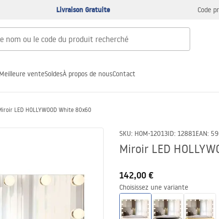
Livraison Gratuite
Code p
Meilleure vente
Soldes
À propos de nous
Contact
Miroir LED HOLLYWOOD White 80x60
SKU
:
HOM-12013
ID
:
12881
EAN
:
59
Miroir LED HOLLYW
142,00 €
Choisissez une variante