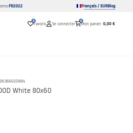
FR2022
Français / EUR
Blog
romo:
0
0
0,00 €
Favoris
Se connecter
Mon panier
:
06366025884
OOD White 80x60