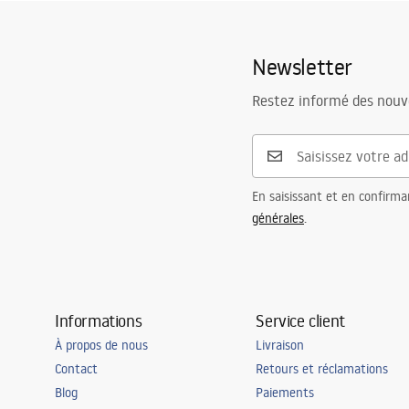
manual mirror led.pdf
Cadre
Oui
-_Mirr
Couleur du cadre
Blanc
Newsletter
Matériau du cadre
Plastique, M
Etykieta energetyczna
Etyki
Forme
Rectangulai
lustro_hollywood_80x60.pdf
lustro
Restez informé des nouv
Anti-buée
Non
Puissance
12
W
Garantie
24 mois
En saisissant et en confirma
générales
.
Informations
Service client
À propos de nous
Livraison
Contact
Retours et réclamations
Blog
Paiements