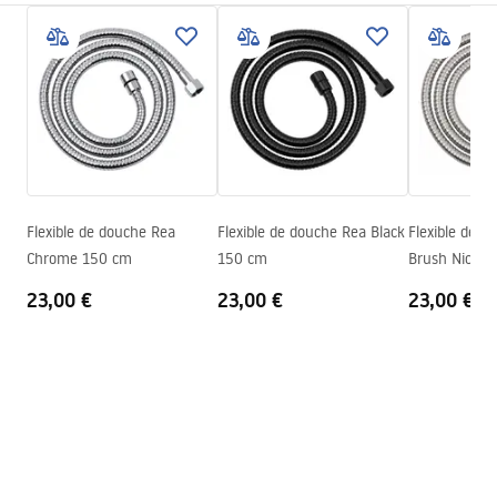
Matériel
Acier inoxydable, ABS
Informations de sécurité
Poids
1
kg
WARUNKI_BEZPIECZENSTWA_AKCESORIA_LAZIENKOWE.
Code du producteur
JS-016G
pdf
Couleur
Or
Conditions de garantie
Warranty_Terms_and_Conditions_Accessories_-_24.pdf
Flexible de douche Rea
Flexible de douche Rea Black
Flexible de d
Chrome 150 cm
150 cm
Brush Nickel
23,00 €
23,00 €
23,00 €