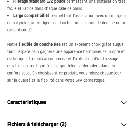
Filetage standard 1/2 pouce
permettant une installation très
facile et rapide dans chaque salle de bains
Large compatibilité
permettant l’association avec un mitigeur
de baignoire, un mitigeur de douche, une colonne de douche ou un
raccord coudé
flexible de douche Rea
Notre
est un excellent choix grâce auquel
tout l’espace bain gagnera une apparence harmonieuse, propre et
esthétique. La fabrication précise et l’utilisation d’un tressage
durable assurent que l’usage quotidien se déroulera dans un
confort total. En choisissant ce produit, vous misez chaque jour
sur la qualité et la fiabilité dans votre
SPA
domestique.
Caractéristiques
Longueur (mm)
1500
mm
Fichiers à télécharger (2)
Garantie
24 mois