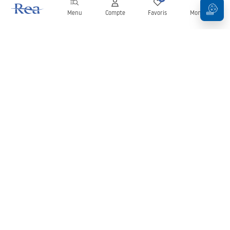
Menu
Compte
Favoris
Mon panier
Newsletter
Restez informé des nouveautés et des promotions !
S'inscrire
En saisissant et en confirmant vos données, vous acceptez de
recevoir la newsletter selon les modalités définies dans les
Conditions générales
.