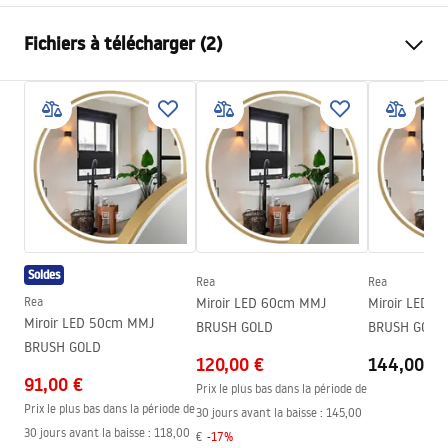
Longueur de l'évier
480
mm
Fichiers à télécharger (2)
Largeur de l'évier
780
mm
La profondeur d'évier
200
mm
Installation
Trou de robinet
Oui
russel.pdf
Matériel
Acier inoxydable
Couleur
Cuivre
Template
Inclus avec évier
joint d'étanchéité, siphon filtre,
RUSSEL_111.pdf
crochets de fixation
Diamètre trou de vidange
90 mm
Soldes
Rea
Rea
Variante de la bonde
universel, avec crépine
Rea
Miroir LED 60cm MMJ
Miroir LED 
Miroir LED 50cm MMJ
BRUSH GOLD
BRUSH GOLD
Type de siphon
de cuisine, prêt pour le lave-
BRUSH GOLD
vaisselle
120,00 €
144,00 €
91,00 €
Garantie
Prix le plus bas dans la période de
25 ans
Prix le plus bas dans la période de
30 jours avant la baisse :
145,00
30 jours avant la baisse :
118,00
€
-
17
%