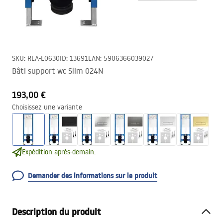
SKU
:
REA-E0630
ID
:
13691
EAN
:
5906366039027
Bâti support wc Slim 024N
193,00 €
Choisissez une variante
Expédition après-demain.
Demander des informations sur le produit
Description du produit