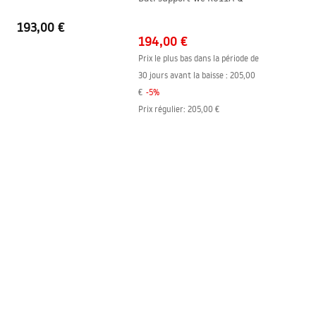
acier, 24 mois pour les autres
193,00 €
composants
194,00 €
Prix le plus bas dans la période de
30 jours avant la baisse :
205,00
€
-
5
%
Prix régulier
:
205,00 €