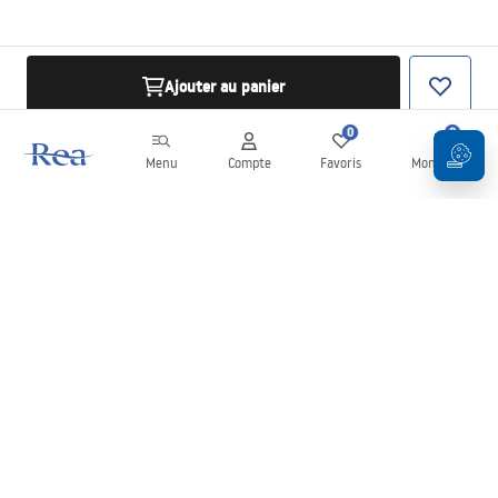
Ajouter au panier
0
0
Menu
Compte
Favoris
Mon panier
Newsletter
Restez informé des nouveautés et des promotions !
S'inscrire
En saisissant et en confirmant vos données, vous acceptez de