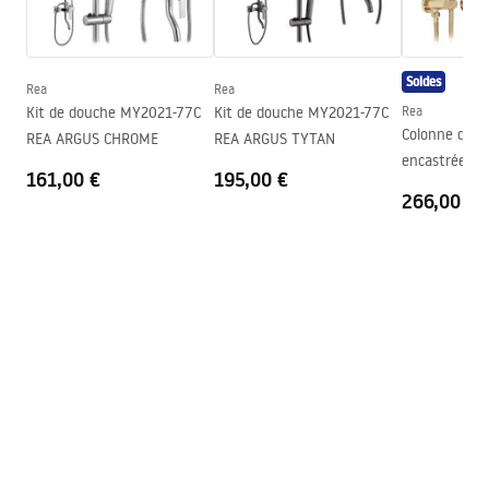
Hauteur
230
mm
Profondeur
90
mm
Soldes
Rea
Rea
Garantie
24 mois
Kit de douche MY2021-77C
Kit de douche MY2021-77C
Rea
Colonne de d
REA ARGUS CHROME
REA ARGUS TYTAN
encastrée Re
161,00 €
195,00 €
BOX
266,00 €