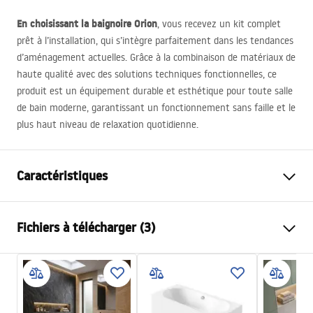
En choisissant la baignoire Orion
, vous recevez un kit complet
prêt à l’installation, qui s’intègre parfaitement dans les tendances
d’aménagement actuelles. Grâce à la combinaison de matériaux de
haute qualité avec des solutions techniques fonctionnelles, ce
produit est un équipement durable et esthétique pour toute salle
de bain moderne, garantissant un fonctionnement sans faille et le
plus haut niveau de relaxation quotidienne.
Caractéristiques
Type de baignoire
d'angle
Fichiers à télécharger (3)
Couleur
Blanc
Matériel
Acrylique
Informations de sécurité
Longueur
1695
mm
WARUNKI_BEZPIECZENSTWA_WANNY.pdf
Largeur
750
mm