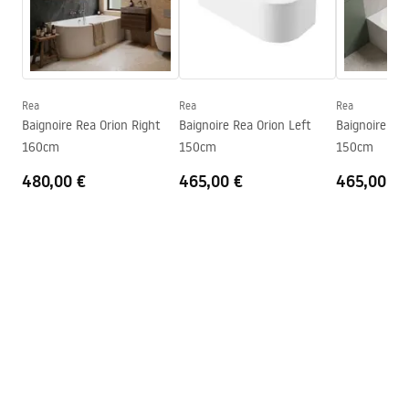
Hauteur
560
mm
Conditions de garantie
Côté d'installation
Droite
Warranty_Terms_and_Conditions_Bathtubs.pdf
Bonde et siphon inclus
Oui
Garantie
24 mois
Rea
Rea
Rea
Instructions de montage
Baignoire Rea Orion Right
Baignoire Rea Orion Left
Baignoire Rea
Orion_160_170.pdf
160cm
150cm
150cm
480,00 €
465,00 €
465,00 €