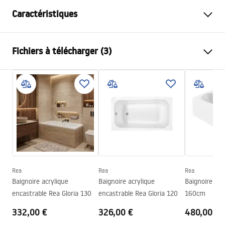
Caractéristiques
Type de baignoire
d'angle
Fichiers à télécharger (3)
Couleur
Blanc
Matériel
Acrylique
Informations de sécurité
Longueur
1595
mm
WARUNKI_BEZPIECZENSTWA_WANNY.pdf
Largeur
750
mm
Hauteur
560
mm
Conditions de garantie
Côté d'installation
Droite
Warranty_Terms_and_Conditions_Bathtubs.pdf
Bonde et siphon inclus
Oui
Garantie
24 mois
Rea
Rea
Rea
Instructions de montage
Baignoire acrylique
Baignoire acrylique
Baignoire Rea
Orion_160_170.pdf
encastrable Rea Gloria 130
encastrable Rea Gloria 120
160cm
332,00 €
326,00 €
480,00 €