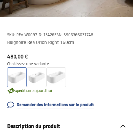
SKU
:
REA-W0097
ID
:
13426
EAN
:
5906366031748
Baignoire Rea Orion Right 160cm
480,00 €
Choisissez une variante
Expédition aujourd'hui
Demander des informations sur le produit
Description du produit