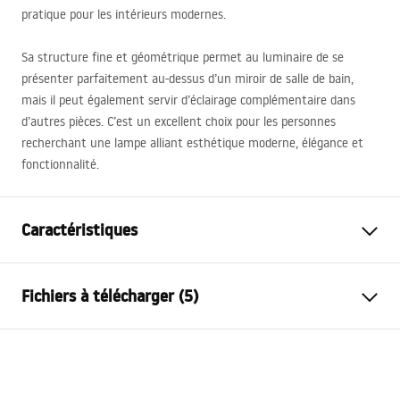
pratique pour les intérieurs modernes.
Sa structure fine et géométrique permet au luminaire de se
présenter parfaitement au-dessus d’un miroir de salle de bain,
mais il peut également servir d’éclairage complémentaire dans
d’autres pièces. C’est un excellent choix pour les personnes
recherchant une lampe alliant esthétique moderne, élégance et
fonctionnalité.
Caractéristiques
Modèle
SWE004-1W
Fichiers à télécharger (5)
Genre de lampe
Applique murale
Longueur (mm)
430
mm
Warunki bezpieczeństwa
Largeur (mm)
180
mm
WARUNKI BEZPIECZENSTWA LAMPY.pdf
Hauteur (mm)
65
mm