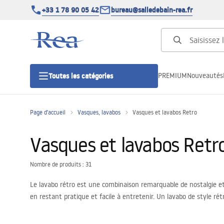
+33 1 78 90 05 42
bureau@salledebain-rea.fr
PREMIUM
Nouveautés
Toutes les catégories
Page d'accueil
Vasques, lavabos
Vasques et lavabos Retro
Cabines de douche
Vasques et lavabos Retr
Portes de douche
Nombre de produits : 31
Receveurs de douche
Le lavabo rétro est une combinaison remarquable de nostalgie et d
en restant pratique et facile à entretenir. Un lavabo de style r
Caniveaux de douche