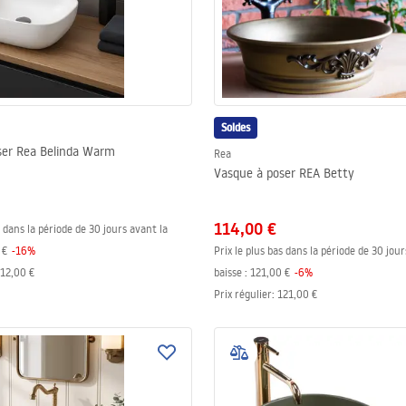
Soldes
ser Rea Belinda Warm
Rea
Vasque à poser REA Betty
114,00 €
s dans la période de 30 jours avant la
 €
-
16
%
Prix le plus bas dans la période de 30 jour
12,00 €
baisse :
121,00 €
-
6
%
Prix régulier
:
121,00 €