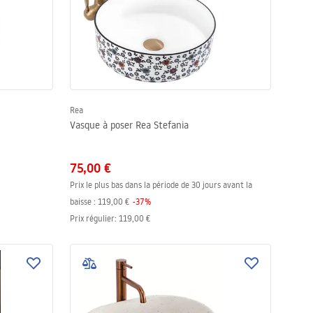
Rea
Vasque à poser Rea Stefania
75,00 €
Prix le plus bas dans la période de 30 jours avant la
baisse :
119,00 €
-
37
%
Prix régulier
:
119,00 €