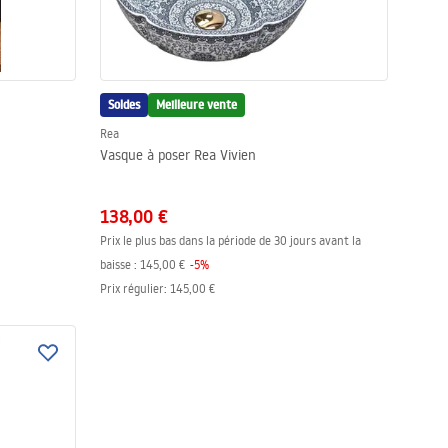
Soldes
Meilleure vente
Rea
Vasque à poser Rea Vivien
138,00 €
Prix le plus bas dans la période de 30 jours avant la
baisse :
145,00 €
-
5
%
Prix régulier
:
145,00 €