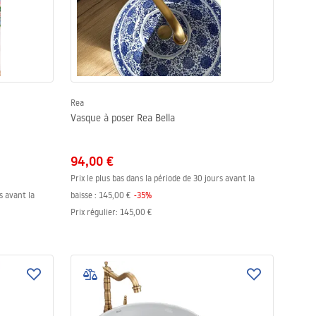
Rea
Vasque à poser Rea Bella
94,00 €
Prix le plus bas dans la période de 30 jours avant la
s avant la
baisse :
145,00 €
-
35
%
Prix régulier
:
145,00 €