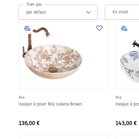
Trier par
Cuvettes WC, bidets
En stock
Vasques et lavabos
Baignoires, pare-baignoires
Robinets de salle de bain
Colonnes de douche
CUISINE
Rea
Rea
Vasque à poser Rea Juliana Brown
Vasque à po
Accessoires et meubles de salle de
bains
136,00 €
143,00 €