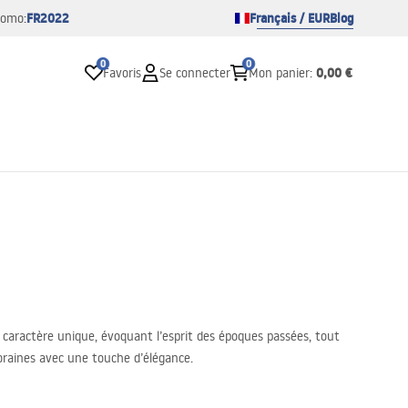
FR2022
Français / EUR
Blog
romo:
0
0
0,00 €
Favoris
Se connecter
Mon panier
:
n caractère unique, évoquant l’esprit des époques passées, tout
poraines avec une touche d’élégance.