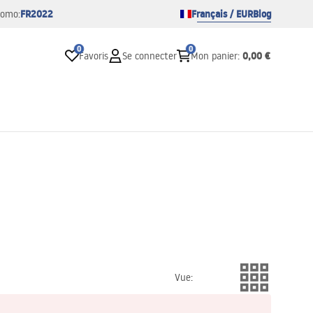
FR2022
Français / EUR
Blog
romo:
0
0
0,00 €
Favoris
Se connecter
Mon panier
:
Vue
: