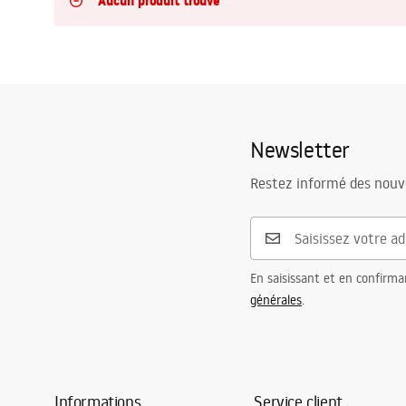
Aucun produit trouvé
Cuvettes WC, bidets
Vasques et lavabos
Baignoires, pare-baignoires
Newsletter
Robinets de salle de bain
Restez informé des nouv
Colonnes de douche
En saisissant et en confirma
CUISINE
générales
.
Accessoires et meubles de salle de
bains
Informations
Service client