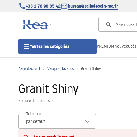
+33 1 78 90 05 42
bureau@salledebain-rea.fr
PREMIUM
Nouveautés
Toutes les catégories
Page d'accueil
Vasques, lavabos
Granit Shiny
Cabines de douche
Granit Shiny
Portes de douche
Nombre de produits : 0
Receveurs de douche
Trier par
Caniveaux de douche