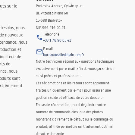
uts sur le
Podlasiak Andrzej Cylwik sp. k.
ul. Przędzalniana 60
15-688 Białystok
 besoins, nous
NIP 966-216-01-21
Téléphone
 de nouveaux
+33 1 78 90 05 42
 tendance. Nous
E-mail
roduction et
bureau@salledebain-rea.fr
binetterie de
Notre technicien répond aux questions techniques
orts de
exclusivement par e-mail, afin de vous garantir un
ence, nous
suivi précis et professionnel.
oduits sont
Les réclamations et les retours sont également
 extrêmement
traités uniquement par e-mail pour assurer une
gestion rapide et efficace de votre dossier.
En cas de réclamation, merci de joindre votre
numéro de commande ainsi que des photos
montrant clairement le défaut ou le dommage du
produit, afin de permettre un traitement optimal
de votre demande.