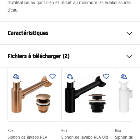
d’utilisation au quotidien et réduit au minimum les éclaboussures
d’eau.
Caractéristiques
Méthode de montage
À poser
Fichiers à télécharger (2)
Matériel
Céramique sanitaire
Couleur
Blanc
Instructions de montage
Finition
Brillant
Basin.pdf
Longueur
505
mm
Largeur
385
mm
Conditions de garantie
Hauteur
125
mm
Warranty_Terms_and_Conditions_Basins_-_5.pdf
Profondeur
100
mm
Forme
Ovale
Rea
Rea
Rea
Siphon de lavabo REA
Siphon de lavabo REA Old
Siphon de lav
Trou de robinet
Non