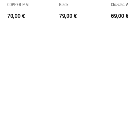
COPPER MAT
Black
Clic-clac Whit
Trou de débordement
Non
70,00 €
79,00 €
69,00 €