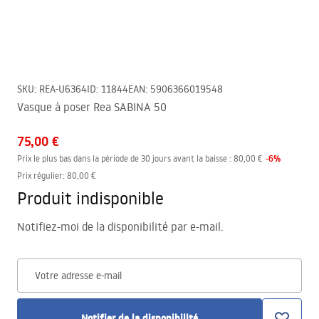
SKU
:
REA-U6364
ID
:
11844
EAN
:
5906366019548
Vasque à poser Rea SABINA 50
75,00 €
-
6
%
Prix le plus bas dans la période de 30 jours avant la baisse :
80,00 €
Prix régulier
:
80,00 €
Produit indisponible
Notifiez-moi de la disponibilité par e-mail.
Votre adresse e-mail
Notifier de la disponibilité