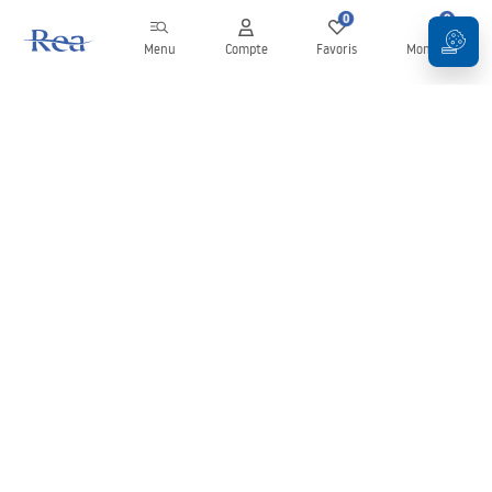
0
0
Menu
Compte
Favoris
Mon panier
Newsletter
Restez informé des nouveautés et des promotions !
S'inscrire
En saisissant et en confirmant vos données, vous acceptez de
recevoir la newsletter selon les modalités définies dans les
Conditions générales
.