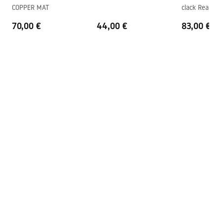
COPPER MAT
clack Rea nic
Trou de débordement
Non
70,00 €
44,00 €
83,00 €