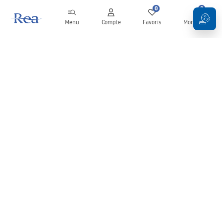
0
0
Menu
Compte
Favoris
Mon panier
Newsletter
Restez informé des nouveautés et des promotions !
S'inscrire
En saisissant et en confirmant vos données, vous acceptez de
recevoir la newsletter selon les modalités définies dans les
Conditions générales
.