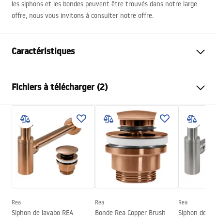
les siphons et les bondes peuvent être trouvés dans notre large
offre, nous vous invitons à consulter notre offre.
Caractéristiques
Méthode de montage
À poser
Fichiers à télécharger (2)
Matériel
Céramique sanitaire
Couleur
Blanc
Instructions de montage
Finition
Brillant
Basin.pdf
Longueur
400
mm
Largeur
265
mm
Conditions de garantie
Hauteur
145
mm
Warranty_Terms_and_Conditions_Basins_-_5.pdf
Profondeur
115
mm
Forme
Ovale
Rea
Rea
Rea
Siphon de lavabo REA
Bonde Rea Copper Brush
Siphon de lav
Trou de robinet
Non