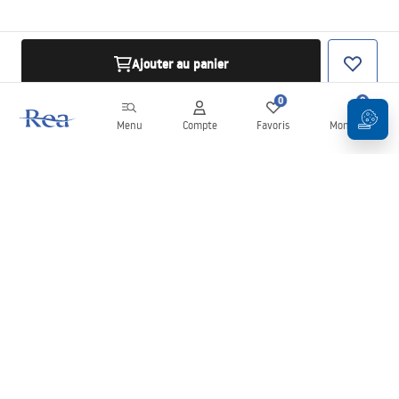
Ajouter au panier
0
0
Menu
Compte
Favoris
Mon panier
Newsletter
Restez informé des nouveautés et des promotions !
S'inscrire
En saisissant et en confirmant vos données, vous acceptez de