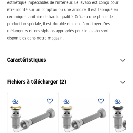
esthétique impeccables de l’intérieur. Le lavabo est conçu pour
être monté sur un comptoir ou une armoire. Il est fabriqué en
céramique sanitaire de haute qualité. Grâce à une phase de
production spéciale, il est durable et facile à nettoyer. Des
mélangeurs et des siphons appropriés pour le lavabo sont
disponibles dans notre magasin.
Caractéristiques
Méthode de montage
À poser
Fichiers à télécharger (2)
Matériel
Céramique sanitaire
Couleur
Blanc
Instructions de montage
Finition
Brillant
Basin.pdf
Longueur
505
mm
Largeur
400
mm
Conditions de garantie
Hauteur
140
mm