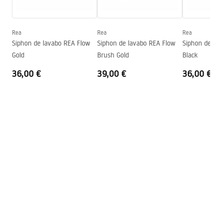
Warranty_Terms_and_Conditions_Basins_-_5.pdf
Profondeur
115
mm
Forme
Rectangulaire
Rea
Rea
Rea
Siphon de lavabo REA Flow
Siphon de lavabo REA Flow
Siphon de la
Trou de robinet
Non
Gold
Brush Gold
Black
Trou de débordement
Non
36,00 €
39,00 €
36,00 €