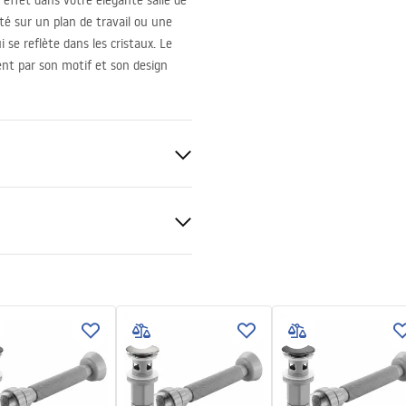
 effet dans votre élégante salle de
té sur un plan de travail ou une
 se reflète dans les cristaux. Le
ent par son motif et son design
pé
arent
tions de garantie
nty_Terms_and_Conditions_
_-_5.pdf