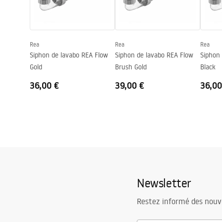
Forme
Rond
Trou de robinet
Non
Rea
Rea
Rea
Trou de débordement
Non
Siphon de lavabo REA Flow
Siphon de lavabo REA Flow
Siphon
Gold
Brush Gold
Black
36,00 €
39,00 €
36,00
Newsletter
Restez informé des nouv