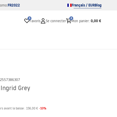
FR2022
Français / EUR
Blog
romo:
0
0
0,00 €
Favoris
Se connecter
Mon panier
:
2557386307
Ingrid Grey
-
10
%
rs avant la baisse :
156,00 €