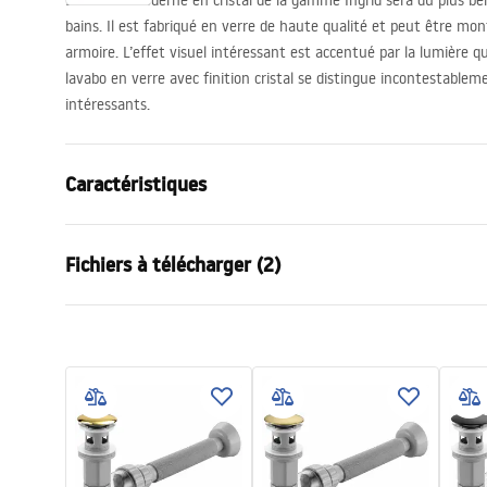
Le lavabo moderne en cristal de la gamme Ingrid sera du plus bel
bains. Il est fabriqué en verre de haute qualité et peut être mon
armoire. L’effet visuel intéressant est accentué par la lumière qui
lavabo en verre avec finition cristal se distingue incontestablem
intéressants.
Caractéristiques
Méthode de montage
À poser
Fichiers à télécharger (2)
Matériel
Verre trem
Couleur
Gris, Transp
Condi
Finition
Brillant
Instructions de montage
Warra
Basin.pdf
Longueur
395
mm
Basins
Largeur
395
mm
Hauteur
120
mm
Profondeur
95
mm