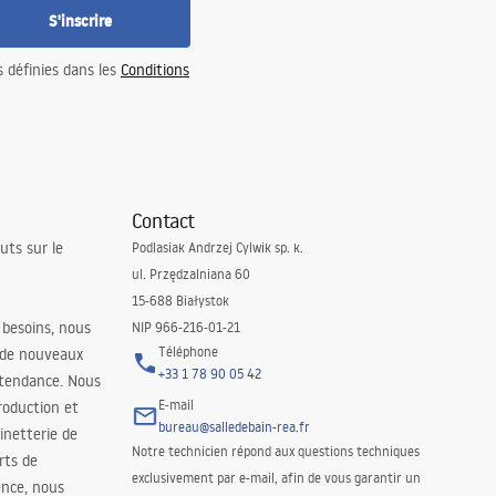
S'inscrire
s définies dans les
Conditions
Contact
uts sur le
Podlasiak Andrzej Cylwik sp. k.
ul. Przędzalniana 60
15-688 Białystok
 besoins, nous
NIP 966-216-01-21
Téléphone
 de nouveaux
+33 1 78 90 05 42
 tendance. Nous
E-mail
roduction et
bureau@salledebain-rea.fr
binetterie de
Notre technicien répond aux questions techniques
orts de
exclusivement par e-mail, afin de vous garantir un
ence, nous