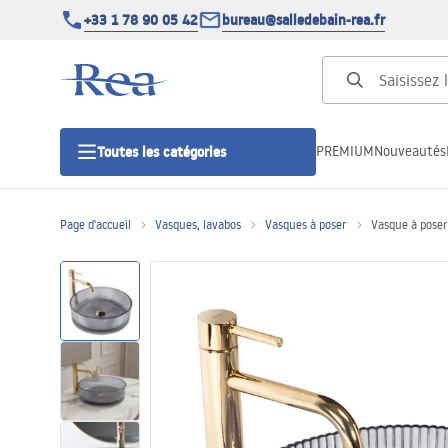
+33 1 78 90 05 42
bureau@salledebain-rea.fr
PREMIUM
Nouveautés
Toutes les catégories
Page d'accueil
Vasques, lavabos
Vasques à poser
Vasque à poser
Cabines de douche
Portes de douche
Receveurs de douche
Caniveaux de douche