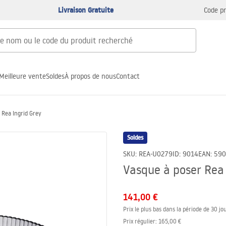
Livraison Gratuite
Code p
Meilleure vente
Soldes
À propos de nous
Contact
 Rea Ingrid Grey
Soldes
SKU
:
REA-U0279
ID
:
9014
EAN
:
590
Vasque à poser Rea 
141,00 €
Prix le plus bas dans la période de 30 jou
Prix régulier
:
165,00 €