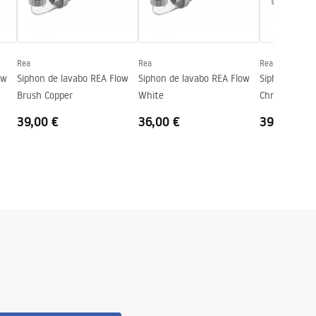
Rea
Rea
Rea
ow
Siphon de lavabo REA Flow
Siphon de lavabo REA Flow
Siphon de la
Brush Copper
White
Chrome
39,00 €
36,00 €
39,00 €