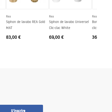
Rea
Rea
Rea
Siphon de lavabo REA Gold
Siphon de lavabo Universel
Bonde de lav
MAT
Clic-clac White
clic-clac Rea 
83,00 €
69,00 €
36,00 €
S'inscrire