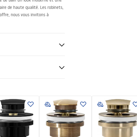
le de bain un look moderne et une
ire de haute qualité. Les robinets,
offre, nous vous invitons à
anitaire
tions de garantie
nty_Terms_and_Conditions_
_-_5.pdf