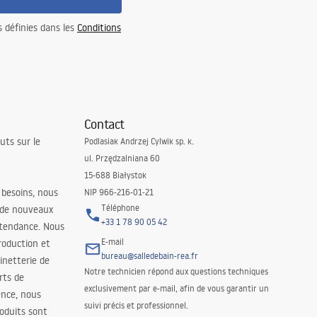
s définies dans les
Conditions
Contact
uts sur le
Podlasiak Andrzej Cylwik sp. k.
ul. Przędzalniana 60
15-688 Białystok
 besoins, nous
NIP 966-216-01-21
Téléphone
 de nouveaux
+33 1 78 90 05 42
 tendance. Nous
E-mail
roduction et
bureau@salledebain-rea.fr
binetterie de
Notre technicien répond aux questions techniques
orts de
exclusivement par e-mail, afin de vous garantir un
ence, nous
suivi précis et professionnel.
oduits sont