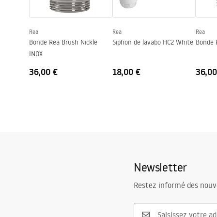
Forme
Rond
Trou de robinet
Non
Rea
Rea
Rea
Trou de débordement
Non
Bonde Rea Brush Nickle
Siphon de lavabo HC2 White
Bonde 
INOX
36,00 €
18,00 €
36,00
Newsletter
Restez informé des nouv