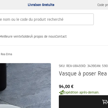
Livraison Gratuite
Code p
Meilleure vente
Soldes
À propos de nous
Contact
r Rea Elma
SKU
:
REA-U8493
ID
:
3439
EAN
:
590
Vasque à poser Rea
94,00 €
Expédition après-demain.