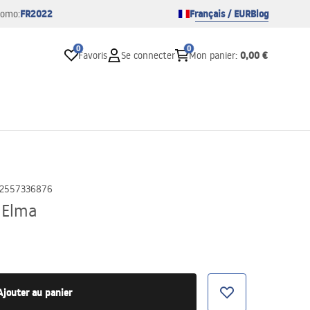
FR2022
Français / EUR
Blog
romo:
0
0
0,00 €
Favoris
Se connecter
Mon panier
:
2557336876
 Elma
Ajouter au panier