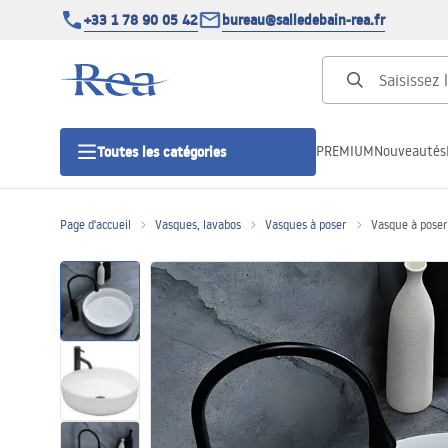
+33 1 78 90 05 42
bureau@salledebain-rea.fr
PREMIUM
Nouveautés
Toutes les catégories
Page d'accueil
Vasques, lavabos
Vasques à poser
Vasque à pose
Cabines de douche
Portes de douche
Receveurs de douche
Caniveaux de douche