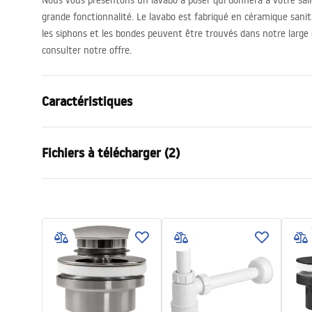
Nous vous présentons un lavabo à poser qui donnera à votre sal
grande fonctionnalité. Le lavabo est fabriqué en céramique sanita
les siphons et les bondes peuvent être trouvés dans notre large 
consulter notre offre.
Caractéristiques
Méthode de montage
À poser
Fichiers à télécharger (2)
Matériel
Céramique s
Couleur
Blanc
Condi
Finition
Brillant
Instructions de montage
Warra
Basin.pdf
Longueur
450
mm
Basins
Largeur
450
mm
Hauteur
140
mm
Profondeur
115
mm