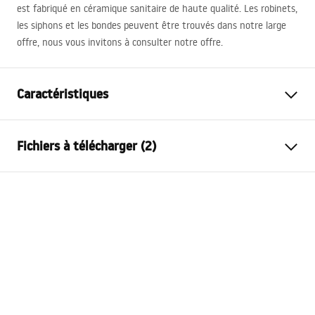
est fabriqué en céramique sanitaire de haute qualité. Les robinets,
les siphons et les bondes peuvent être trouvés dans notre large
offre, nous vous invitons à consulter notre offre.
Caractéristiques
Méthode de montage
À poser
Fichiers à télécharger (2)
Matériel
Céramique sanitaire
Couleur
Blanc
Instructions de montage
Finition
Brillant
Basin.pdf
Longueur
405
mm
Largeur
310
mm
Conditions de garantie
Hauteur
140
mm
Warranty_Terms_and_Conditions_Basins_-_5.pdf
Profondeur
110
mm
Forme
Rectangulaire